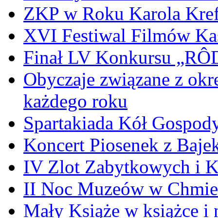
ZKP w Roku Karola Kref
XVI Festiwal Filmów Ka
Finał LV Konkursu „
Obyczaje związane z okr
każdego roku
Spartakiada Kół Gospod
Koncert Piosenek z Baje
IV Zlot Zabytkowych i 
II Noc Muzeów w Chmie
Mały Książe w książce i 