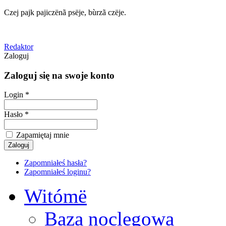
Czej pajk pajiczënã psëje, bùrzã czëje.
Redaktor
Zaloguj
Zaloguj się na swoje konto
Login *
Hasło *
Zapamiętaj mnie
Zapomniałeś hasła?
Zapomniałeś loginu?
Witómë
Baza noclegowa