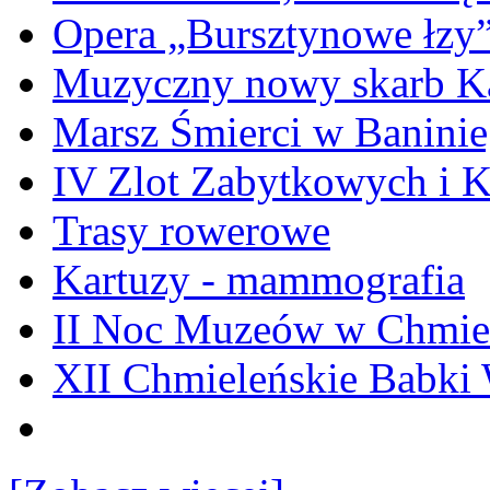
Opera „Bursztynowe łzy
Muzyczny nowy skarb Ka
Marsz Śmierci w Banini
IV Zlot Zabytkowych i 
Trasy rowerowe
Kartuzy - mammografia
II Noc Muzeów w Chmie
XII Chmieleńskie Babki