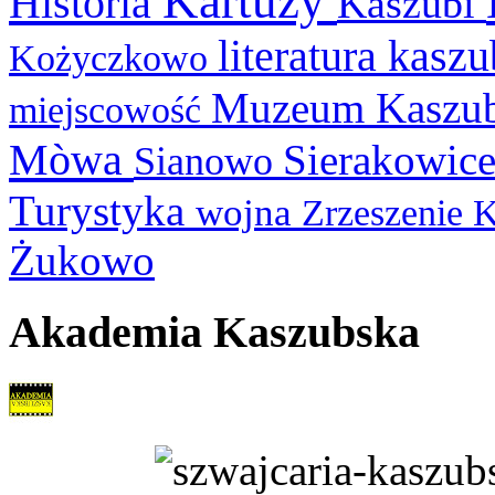
Kartuzy
Historia
Kaszubi
literatura kasz
Kożyczkowo
Muzeum Kaszu
miejscowość
Mòwa
Sierakowic
Sianowo
Turystyka
wojna
Zrzeszenie 
Żukowo
Akademia Kaszubska