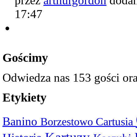
przez
arthurgordon
dodan
17:47
Gościmy
Odwiedza nas 153 gości or
Etykiety
Banino
Cartusia
Borzestowo