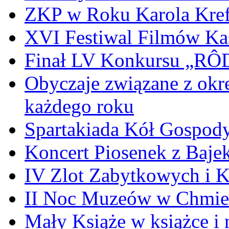
ZKP w Roku Karola Kref
XVI Festiwal Filmów Ka
Finał LV Konkursu „
Obyczaje związane z okr
każdego roku
Spartakiada Kół Gospod
Koncert Piosenek z Baje
IV Zlot Zabytkowych i 
II Noc Muzeów w Chmie
Mały Książe w książce i 