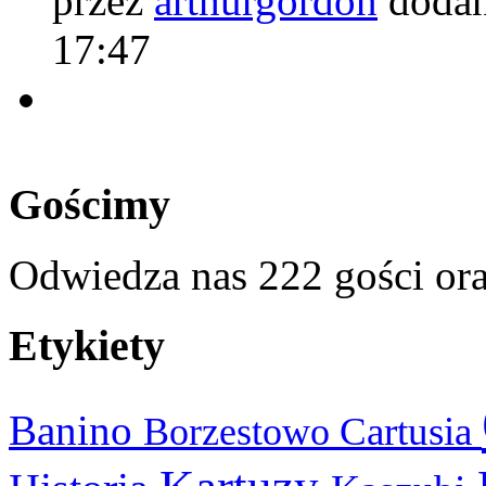
przez
arthurgordon
dodan
17:47
Gościmy
Odwiedza nas 222 gości or
Etykiety
Banino
Cartusia
Borzestowo