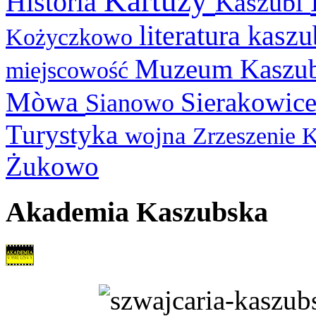
Kartuzy
Historia
Kaszubi
literatura kasz
Kożyczkowo
Muzeum Kaszu
miejscowość
Mòwa
Sierakowic
Sianowo
Turystyka
wojna
Zrzeszenie 
Żukowo
Akademia Kaszubska