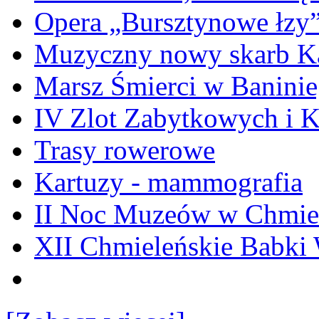
Opera „Bursztynowe łzy
Muzyczny nowy skarb Ka
Marsz Śmierci w Banini
IV Zlot Zabytkowych i 
Trasy rowerowe
Kartuzy - mammografia
II Noc Muzeów w Chmie
XII Chmieleńskie Babki