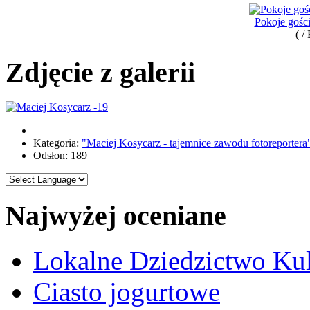
Pokoje gośc
( /
Zdjęcie z galerii
Kategoria:
"Maciej Kosycarz - tajemnice zawodu fotoreportera
Odsłon: 189
Najwyżej oceniane
Lokalne Dziedzictwo Ku
Ciasto jogurtowe