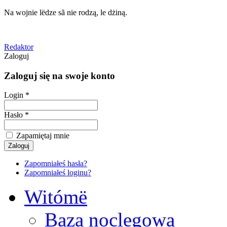
Na wojnie lëdze sã nie rodzą, le dżiną.
Redaktor
Zaloguj
Zaloguj się na swoje konto
Login *
Hasło *
Zapamiętaj mnie
Zapomniałeś hasła?
Zapomniałeś loginu?
Witómë
Baza noclegowa