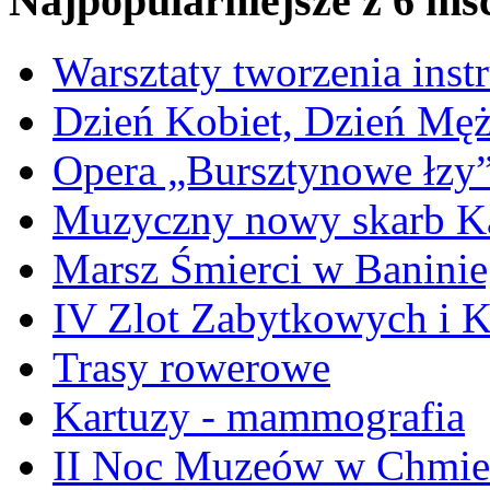
Najpopularniejsze z 6 ms
Warsztaty tworzenia ins
Dzień Kobiet, Dzień Mę
Opera „Bursztynowe łzy
Muzyczny nowy skarb Ka
Marsz Śmierci w Banini
IV Zlot Zabytkowych i 
Trasy rowerowe
Kartuzy - mammografia
II Noc Muzeów w Chmie