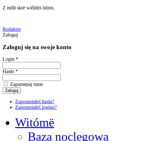
Z môłi skrë wiôldżi òdżin.
Redaktor
Zaloguj
Zaloguj się na swoje konto
Login *
Hasło *
Zapamiętaj mnie
Zapomniałeś hasła?
Zapomniałeś loginu?
Witómë
Baza noclegowa