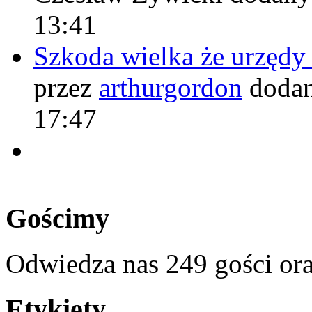
13:41
Szkoda wielka że urzęd
przez
arthurgordon
dodan
17:47
Gościmy
Odwiedza nas 249 gości or
Etykiety