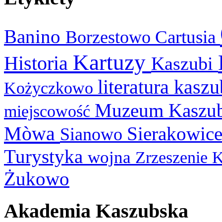
Banino
Cartusia
Borzestowo
Kartuzy
Historia
Kaszubi
literatura kasz
Kożyczkowo
Muzeum Kaszu
miejscowość
Mòwa
Sierakowic
Sianowo
Turystyka
wojna
Zrzeszenie 
Żukowo
Akademia Kaszubska