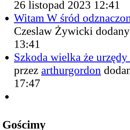
26 listopad 2023 12:41
Witam W śród odznaczo
Czeslaw Żywicki
dodany
13:41
Szkoda wielka że urzęd
przez
arthurgordon
dodan
17:47
Gościmy