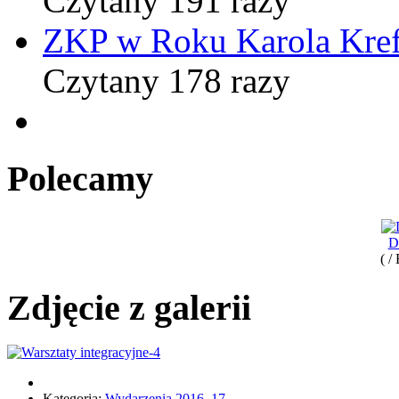
Czytany 191 razy
ZKP w Roku Karola Kref
Czytany 178 razy
Polecamy
D
( /
Zdjęcie z galerii
Kategoria:
Wydarzenia 2016_17