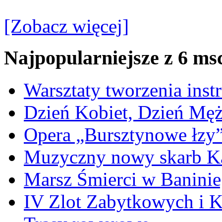
[Zobacz więcej]
Najpopularniejsze z 6 ms
Warsztaty tworzenia ins
Dzień Kobiet, Dzień Mę
Opera „Bursztynowe łzy
Muzyczny nowy skarb Ka
Marsz Śmierci w Banini
IV Zlot Zabytkowych i 