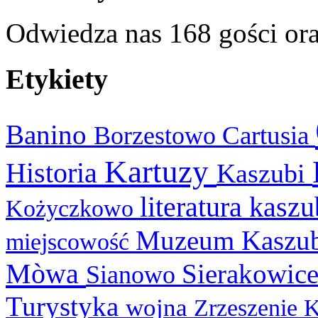
Odwiedza nas 168 gości or
Etykiety
Banino
Cartusia
Borzestowo
Kartuzy
Historia
Kaszubi
literatura kasz
Kożyczkowo
Muzeum Kaszu
miejscowość
Mòwa
Sierakowic
Sianowo
Turystyka
wojna
Zrzeszenie 