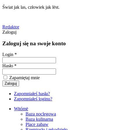
Świat jak las, człowiek jak lëst.
Redaktor
Zaloguj
Zaloguj się na swoje konto
Login *
Hasło *
Zapamiętaj mnie
Zapomniałeś hasła?
Zapomniałeś loginu?
Witómë
Baza noclegowa
Baza kulinarna
Place zabaw
Rzemiosło i rękodzieło