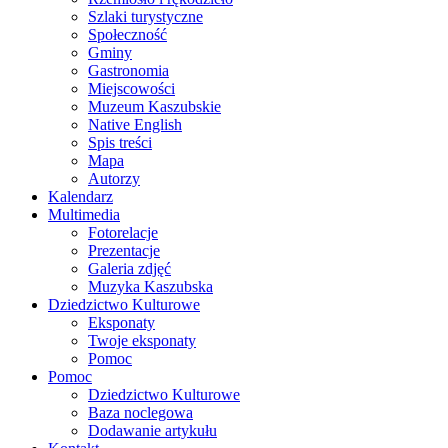
Szlaki turystyczne
Społeczność
Gminy
Gastronomia
Miejscowości
Muzeum Kaszubskie
Native English
Spis treści
Mapa
Autorzy
Kalendarz
Multimedia
Fotorelacje
Prezentacje
Galeria zdjęć
Muzyka Kaszubska
Dziedzictwo Kulturowe
Eksponaty
Twoje eksponaty
Pomoc
Pomoc
Dziedzictwo Kulturowe
Baza noclegowa
Dodawanie artykułu