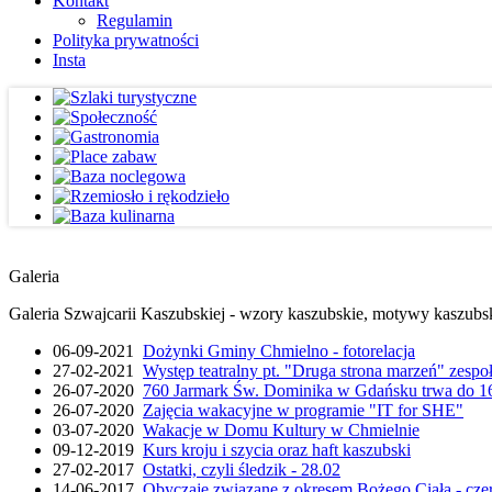
Kontakt
Regulamin
Polityka prywatności
Insta
Galeria
Galeria Szwajcarii Kaszubskiej - wzory kaszubskie, motywy kaszubskie
06-09-2021
Dożynki Gminy Chmielno - fotorelacja
27-02-2021
Występ teatralny pt. "Druga strona marzeń" zesp
26-07-2020
760 Jarmark Św. Dominika w Gdańsku trwa do 16
26-07-2020
Zajęcia wakacyjne w programie "IT for SHE"
03-07-2020
Wakacje w Domu Kultury w Chmielnie
09-12-2019
Kurs kroju i szycia oraz haft kaszubski
27-02-2017
Ostatki, czyli śledzik - 28.02
14-06-2017
Obyczaje związane z okresem Bożego Ciała - cze