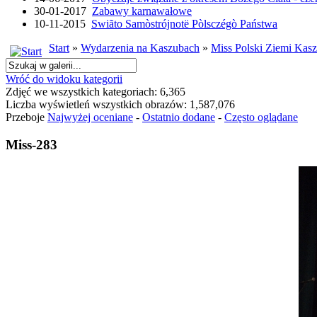
30-01-2017
Zabawy karnawałowe
10-11-2015
Swiãto Samòstrójnotë Pòlsczégò Państwa
Start
»
Wydarzenia na Kaszubach
»
Miss Polski Ziemi Kasz
Wróć do widoku kategorii
Zdjęć we wszystkich kategoriach: 6,365
Liczba wyświetleń wszystkich obrazów: 1,587,076
Przeboje
Najwyżej oceniane
-
Ostatnio dodane
-
Często oglądane
Miss-283