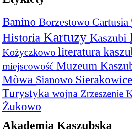
Banino
Cartusia
Borzestowo
Kartuzy
Historia
Kaszubi
literatura kasz
Kożyczkowo
Muzeum Kaszu
miejscowość
Mòwa
Sierakowic
Sianowo
Turystyka
wojna
Zrzeszenie 
Żukowo
Akademia Kaszubska