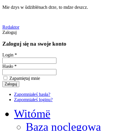
Mie dzys w ùdżiblënach drze, to mdze deszcz.
Redaktor
Zaloguj
Zaloguj się na swoje konto
Login *
Hasło *
Zapamiętaj mnie
Zapomniałeś hasła?
Zapomniałeś loginu?
Witómë
Baza noclegowa