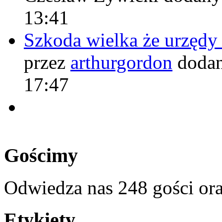
13:41
Szkoda wielka że urzęd
przez
arthurgordon
dodan
17:47
Gościmy
Odwiedza nas 248 gości or
Etykiety