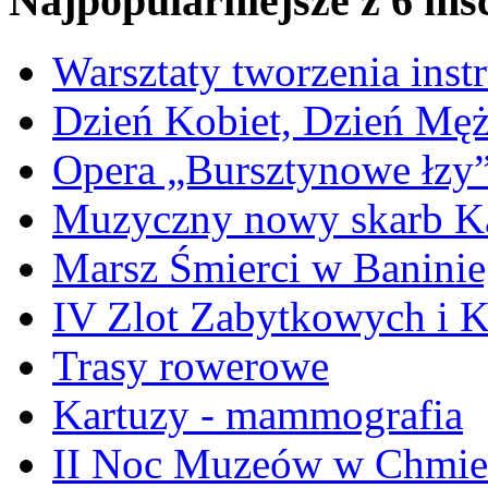
Najpopularniejsze z 6 ms
Warsztaty tworzenia ins
Dzień Kobiet, Dzień Mę
Opera „Bursztynowe łzy
Muzyczny nowy skarb Ka
Marsz Śmierci w Banini
IV Zlot Zabytkowych i 
Trasy rowerowe
Kartuzy - mammografia
II Noc Muzeów w Chmie