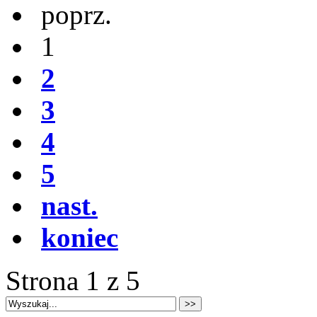
poprz.
1
2
3
4
5
nast.
koniec
Strona 1 z 5