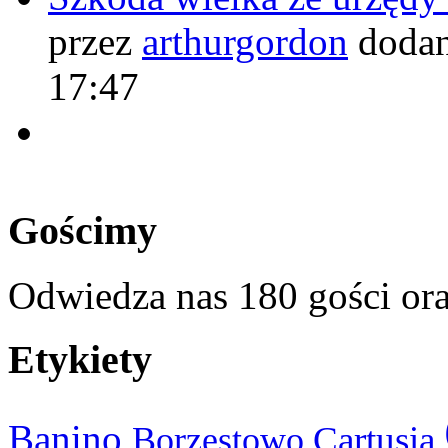
przez
arthurgordon
dodan
17:47
Gościmy
Odwiedza nas 180 gości or
Etykiety
Banino
Cartusia
Borzestowo