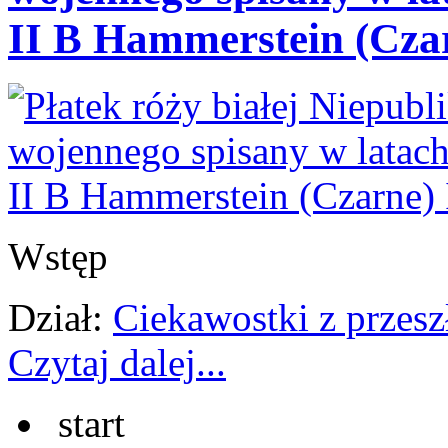
II B Hammerstein (Czar
Wstęp
Dział:
Ciekawostki z przesz
Czytaj dalej...
start