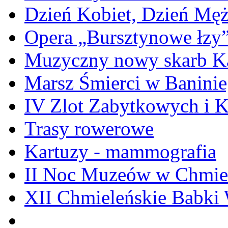
Dzień Kobiet, Dzień Mę
Opera „Bursztynowe łzy
Muzyczny nowy skarb Ka
Marsz Śmierci w Banini
IV Zlot Zabytkowych i 
Trasy rowerowe
Kartuzy - mammografia
II Noc Muzeów w Chmie
XII Chmieleńskie Babki