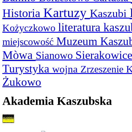
Kartuzy
Historia
Kaszubi
literatura kasz
Kożyczkowo
Muzeum Kaszu
miejscowość
Mòwa
Sierakowic
Sianowo
Turystyka
wojna
Zrzeszenie 
Żukowo
Akademia Kaszubska