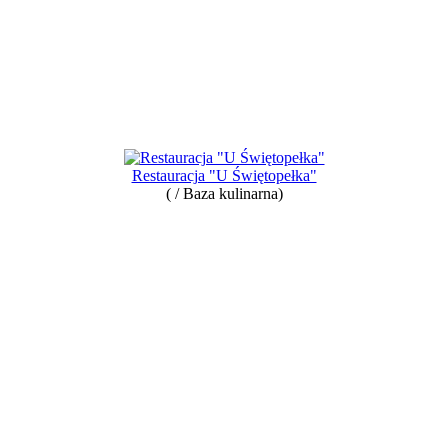
Restauracja "U Świętopełka"
( / Baza kulinarna)