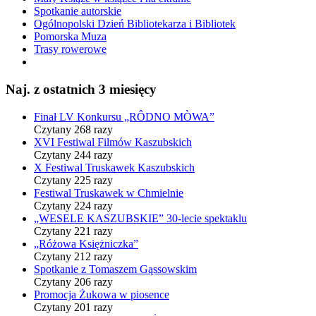
Spotkanie autorskie
Ogólnopolski Dzień Bibliotekarza i Bibliotek
Pomorska Muza
Trasy rowerowe
Naj. z ostatnich 3 miesięcy
Finał LV Konkursu „RÔDNO MÒWA”
Czytany 268 razy
XVI Festiwal Filmów Kaszubskich
Czytany 244 razy
X Festiwal Truskawek Kaszubskich
Czytany 225 razy
Festiwal Truskawek w Chmielnie
Czytany 224 razy
„WESELE KASZUBSKIE” 30-lecie spektaklu
Czytany 221 razy
„Różowa Księżniczka”
Czytany 212 razy
Spotkanie z Tomaszem Gąssowskim
Czytany 206 razy
Promocja Żukowa w piosence
Czytany 201 razy