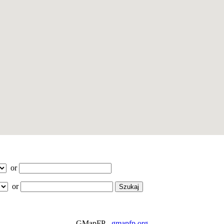
or
or
GMapFP -
gmapfp.org