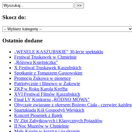
Skocz do:
Ostatnio dodane
„WESELE KASZUBSKIE” 30-lecie spektaklu
Festiwal Truskawek w Chmielnie
„Różowa Księżniczka”
X Festiwal Truskawek Kaszubskich
Spotkanie z Tomaszem Gąssowskim
Promocja Żukowa w piosence
Patriotycznie i filmowo w Żukowie
ZKP w Roku Karola Kreffta
XVI Festiwal Filmów Kaszubskich
Finał LV Konkursu „RÔDNO MÒWA”
Obyczaje związane z okresem Bożego Ciała - czerwiec każdeg
Spartakiada Kół Gospodyń Wiejskich
Koncert Piosenek z Bajek
IV Zlot Zabytkowych i Klasycznych Pojazdów
II Noc Muzeów w Chmielnie
Mały Książe w książce i na ekranie