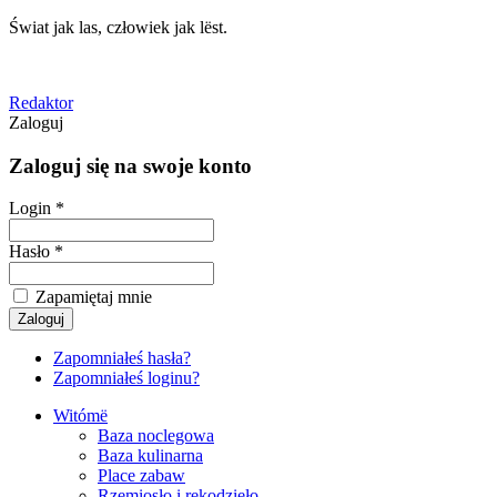
Świat jak las, człowiek jak lëst.
Redaktor
Zaloguj
Zaloguj się na swoje konto
Login *
Hasło *
Zapamiętaj mnie
Zapomniałeś hasła?
Zapomniałeś loginu?
Witómë
Baza noclegowa
Baza kulinarna
Place zabaw
Rzemiosło i rękodzieło