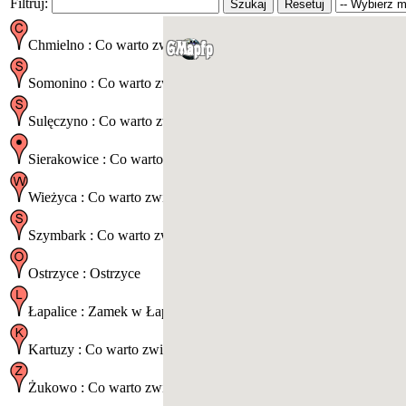
Filtruj:
Szukaj
Resetuj
Chmielno : Co warto zwiedzić w Chmielnie?
Somonino : Co warto zwiedzić w Somoninie?
Sulęczyno : Co warto zwiedzić w Sulęczynie?
Sierakowice : Co warto zwiedzić w Sierakowicach?
Wieżyca : Co warto zwiedzić w Wieżycy?
Szymbark : Co warto zwiedzić w Szymbarku?
Ostrzyce : Ostrzyce
Łapalice : Zamek w Łapalicach
Kartuzy : Co warto zwiedzić w Kartuzach?
Żukowo : Co warto zwiedzić w Żukowie?