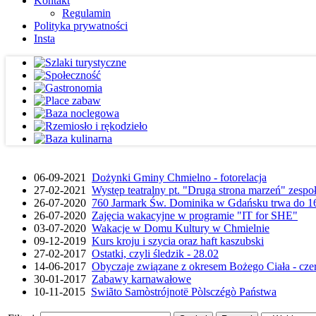
Kontakt
Regulamin
Polityka prywatności
Insta
06-09-2021
Dożynki Gminy Chmielno - fotorelacja
27-02-2021
Występ teatralny pt. "Druga strona marzeń" zesp
26-07-2020
760 Jarmark Św. Dominika w Gdańsku trwa do 16
26-07-2020
Zajęcia wakacyjne w programie "IT for SHE"
03-07-2020
Wakacje w Domu Kultury w Chmielnie
09-12-2019
Kurs kroju i szycia oraz haft kaszubski
27-02-2017
Ostatki, czyli śledzik - 28.02
14-06-2017
Obyczaje związane z okresem Bożego Ciała - cze
30-01-2017
Zabawy karnawałowe
10-11-2015
Swiãto Samòstrójnotë Pòlsczégò Państwa