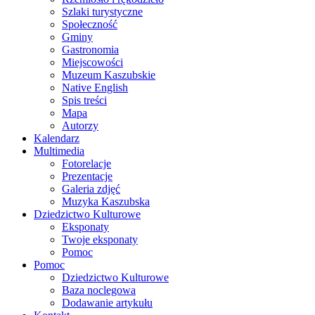
Szlaki turystyczne
Społeczność
Gminy
Gastronomia
Miejscowości
Muzeum Kaszubskie
Native English
Spis treści
Mapa
Autorzy
Kalendarz
Multimedia
Fotorelacje
Prezentacje
Galeria zdjęć
Muzyka Kaszubska
Dziedzictwo Kulturowe
Eksponaty
Twoje eksponaty
Pomoc
Pomoc
Dziedzictwo Kulturowe
Baza noclegowa
Dodawanie artykułu