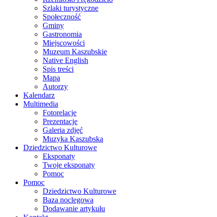
Szlaki turystyczne
Społeczność
Gminy
Gastronomia
Miejscowości
Muzeum Kaszubskie
Native English
Spis treści
Mapa
Autorzy
Kalendarz
Multimedia
Fotorelacje
Prezentacje
Galeria zdjęć
Muzyka Kaszubska
Dziedzictwo Kulturowe
Eksponaty
Twoje eksponaty
Pomoc
Pomoc
Dziedzictwo Kulturowe
Baza noclegowa
Dodawanie artykułu