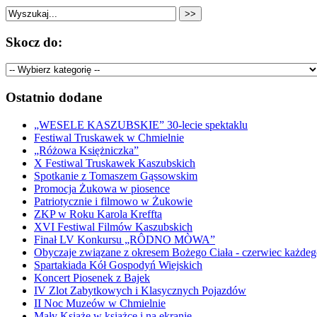
Skocz do:
Ostatnio dodane
„WESELE KASZUBSKIE” 30-lecie spektaklu
Festiwal Truskawek w Chmielnie
„Różowa Księżniczka”
X Festiwal Truskawek Kaszubskich
Spotkanie z Tomaszem Gąssowskim
Promocja Żukowa w piosence
Patriotycznie i filmowo w Żukowie
ZKP w Roku Karola Kreffta
XVI Festiwal Filmów Kaszubskich
Finał LV Konkursu „RÔDNO MÒWA”
Obyczaje związane z okresem Bożego Ciała - czerwiec każdeg
Spartakiada Kół Gospodyń Wiejskich
Koncert Piosenek z Bajek
IV Zlot Zabytkowych i Klasycznych Pojazdów
II Noc Muzeów w Chmielnie
Mały Książe w książce i na ekranie