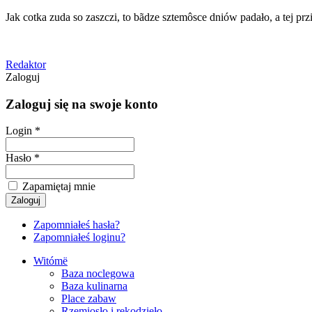
Jak cotka zuda so zaszczi, to bãdze sztemôsce dniów padało, a tej przi
Redaktor
Zaloguj
Zaloguj się na swoje konto
Login *
Hasło *
Zapamiętaj mnie
Zapomniałeś hasła?
Zapomniałeś loginu?
Witómë
Baza noclegowa
Baza kulinarna
Place zabaw
Rzemiosło i rękodzieło