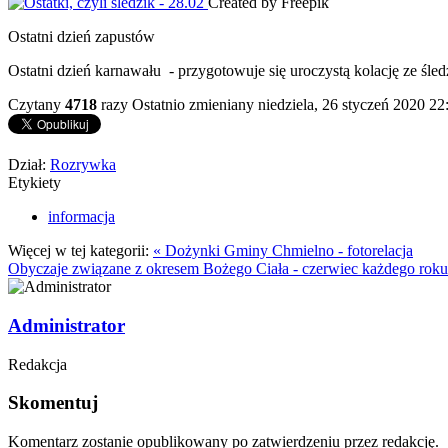
Created by Freepik
Ostatni dzień zapustów
Ostatni dzień karnawału - przygotowuje się uroczystą kolację ze śle
Czytany
4718
razy
Ostatnio zmieniany niedziela, 26 styczeń 2020 22
Dział:
Rozrywka
Etykiety
informacja
Więcej w tej kategorii:
« Dożynki Gminy Chmielno - fotorelacja
Obyczaje związane z okresem Bożego Ciała - czerwiec każdego roku
Administrator
Redakcja
Skomentuj
Komentarz zostanie opublikowany po zatwierdzeniu przez redakcję.