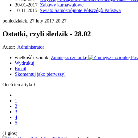
30-01-2017
Zabawy karnawałowe
10-11-2015
Swiãto Samòstrójnotë Pòlsczégò Państwa
poniedziałek, 27 luty 2017 20:27
Ostatki, czyli śledzik - 28.02
Autor:
Administrator
wielkość czcionki
Zmniejsz czcionkę
Pow
Wydrukuj
Email
Skomentuj jako pierwszy!
Oceń ten artykuł
1
2
3
4
5
(1 głos)