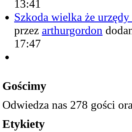
13:41
Szkoda wielka że urzęd
przez
arthurgordon
dodan
17:47
Gościmy
Odwiedza nas 278 gości or
Etykiety