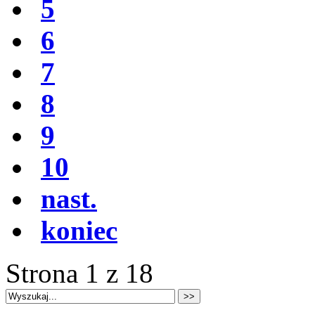
5
6
7
8
9
10
nast.
koniec
Strona 1 z 18