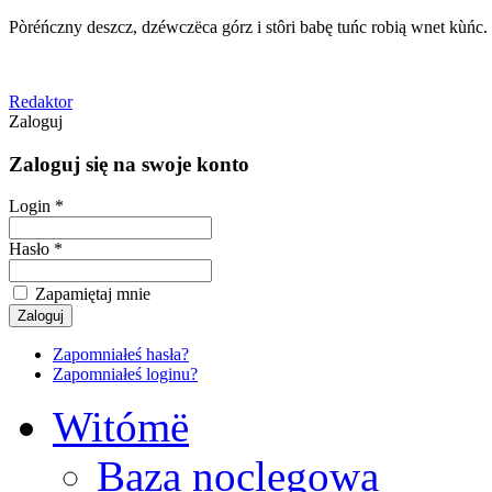
Pòréńczny deszcz, dzéwczëca górz i stôri babę tuńc robią wnet kùńc.
Redaktor
Zaloguj
Zaloguj się na swoje konto
Login *
Hasło *
Zapamiętaj mnie
Zapomniałeś hasła?
Zapomniałeś loginu?
Witómë
Baza noclegowa