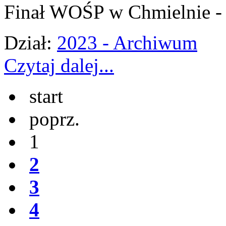
Finał WOŚP w Chmielnie -
Dział:
2023 - Archiwum
Czytaj dalej...
start
poprz.
1
2
3
4