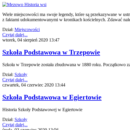
Wiele miejscowości ma swoje legendy, które są przekazywane w ustny
z faktami udokumentowanymi w kronikach kościelnych. Zdawać należy 
Dział:
Miejscowości
Czytaj dalej...
wtorek, 04 sierpień 2020 13:47
Szkoła Podstawowa w Trzepowie
Szkoła w Trzepowie została zbudowana w 1880 roku. Początkowo zatru
Dział:
Szkoły
Czytaj dalej...
czwartek, 04 czerwiec 2020 13:44
Szkoła Podstawowa w Egiertowie
Historia Szkoły Podstawowej w Egiertowie
Dział:
Szkoły
Czytaj dalej...
środa, 03 czerwiec 2020 13:56