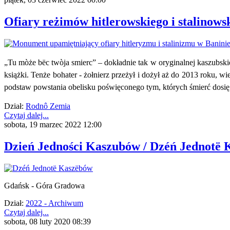
Ofiary reżimów hitlerowskiego i stalinows
„Tu mòże bëc twòja smierc” – dokładnie tak w oryginalnej kaszubsk
książki. Tenże bohater - żołnierz przeżył i dożył aż do 2013 roku, w
podstaw powstania obelisku poświęconego tym, których śmierć dosięgł
Dział:
Rodnô Zemia
Czytaj dalej...
sobota, 19 marzec 2022 12:00
Dzień Jedności Kaszubów / Dzéń Jednotë K
Gdańsk - Góra Gradowa
Dział:
2022 - Archiwum
Czytaj dalej...
sobota, 08 luty 2020 08:39