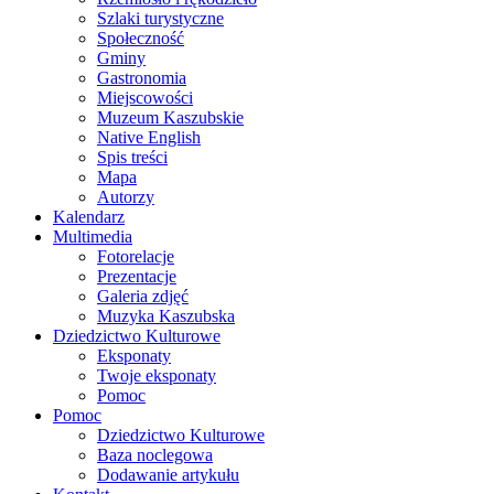
Szlaki turystyczne
Społeczność
Gminy
Gastronomia
Miejscowości
Muzeum Kaszubskie
Native English
Spis treści
Mapa
Autorzy
Kalendarz
Multimedia
Fotorelacje
Prezentacje
Galeria zdjęć
Muzyka Kaszubska
Dziedzictwo Kulturowe
Eksponaty
Twoje eksponaty
Pomoc
Pomoc
Dziedzictwo Kulturowe
Baza noclegowa
Dodawanie artykułu