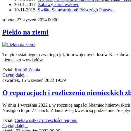
30-01-2017
Zabawy karnawałowe
10-11-2015
Swiãto Samòstrójnotë Pòlsczégò Państwa
sobota, 27 styczeń 2024 00:00
Piekło na ziemi
To tytuł ostatniego, czwartego już, tom wojennych losów Kaszubów. 
niemal sto wywiadów.
Dział:
Rodnô Zemia
Czytaj dalej...
czwartek, 15 wrzesień 2022 19:39
O reparacjach i rozliczeniu niemieckich 
W dniu 1 września 2022 r. w rocznicę napaści Niemiec hitlerowskich
Nastąpiło to po 77 latach. Zdania w tej kwestii są podzielone. Sceptyc
Dział:
Ciekawostki z przeszłości regionu
Czytaj dalej...
piątek, 03 czerwiec 2022 00:00