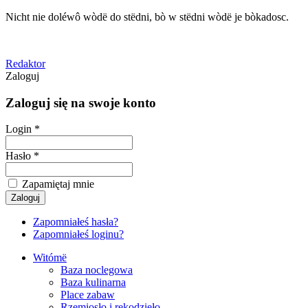
Nicht nie doléwô wòdë do stëdni, bò w stëdni wòdë je bòkadosc.
Redaktor
Zaloguj
Zaloguj się na swoje konto
Login *
Hasło *
Zapamiętaj mnie
Zapomniałeś hasła?
Zapomniałeś loginu?
Witómë
Baza noclegowa
Baza kulinarna
Place zabaw
Rzemiosło i rękodzieło