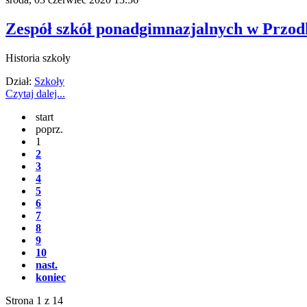
Zespół szkół ponadgimnazjalnych w Przo
Historia szkoły
Dział:
Szkoły
Czytaj dalej...
start
poprz.
1
2
3
4
5
6
7
8
9
10
nast.
koniec
Strona 1 z 14