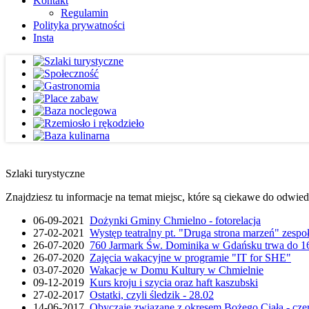
Kontakt
Regulamin
Polityka prywatności
Insta
Szlaki turystyczne
Znajdziesz tu informacje na temat miejsc, które są ciekawe do odwie
06-09-2021
Dożynki Gminy Chmielno - fotorelacja
27-02-2021
Występ teatralny pt. "Druga strona marzeń" zesp
26-07-2020
760 Jarmark Św. Dominika w Gdańsku trwa do 16
26-07-2020
Zajęcia wakacyjne w programie "IT for SHE"
03-07-2020
Wakacje w Domu Kultury w Chmielnie
09-12-2019
Kurs kroju i szycia oraz haft kaszubski
27-02-2017
Ostatki, czyli śledzik - 28.02
14-06-2017
Obyczaje związane z okresem Bożego Ciała - cze