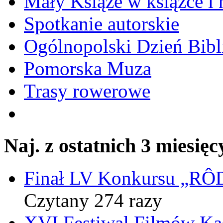
Mały Książe w książce i 
Spotkanie autorskie
Ogólnopolski Dzień Bibli
Pomorska Muza
Trasy rowerowe
Naj. z ostatnich 3 miesięc
Finał LV Konkursu „
Czytany 274 razy
XVI Festiwal Filmów Ka