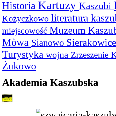
Kartuzy
Historia
Kaszubi
literatura kasz
Kożyczkowo
Muzeum Kaszu
miejscowość
Mòwa
Sierakowic
Sianowo
Turystyka
wojna
Zrzeszenie 
Żukowo
Akademia Kaszubska