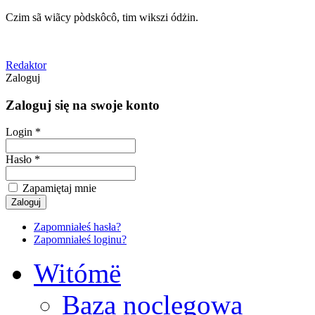
Czim sã wiãcy pòdskôcô, tim wikszi ódżin.
Redaktor
Zaloguj
Zaloguj się na swoje konto
Login *
Hasło *
Zapamiętaj mnie
Zapomniałeś hasła?
Zapomniałeś loginu?
Witómë
Baza noclegowa