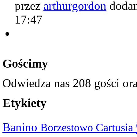
przez
arthurgordon
dodan
17:47
Gościmy
Odwiedza nas 208 gości or
Etykiety
Banino
Cartusia
Borzestowo