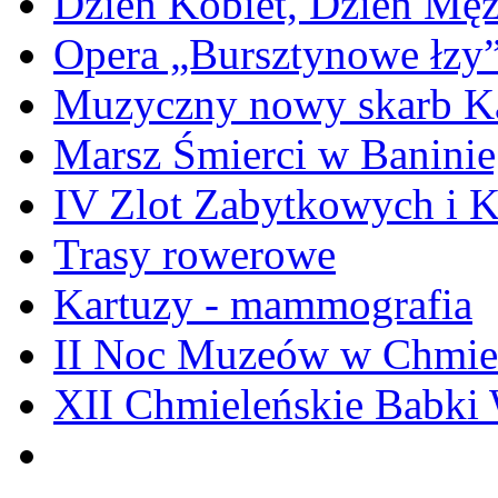
Dzień Kobiet, Dzień Mę
Opera „Bursztynowe łzy
Muzyczny nowy skarb Ka
Marsz Śmierci w Banini
IV Zlot Zabytkowych i 
Trasy rowerowe
Kartuzy - mammografia
II Noc Muzeów w Chmie
XII Chmieleńskie Babki