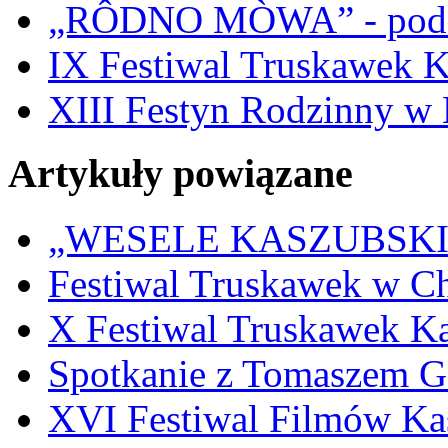
„RÔDNO MÒWA” - pod
IX Festiwal Truskawek 
XIII Festyn Rodzinny w 
Artykuły powiązane
„WESELE KASZUBSKIE” 
Festiwal Truskawek w C
X Festiwal Truskawek K
Spotkanie z Tomaszem 
XVI Festiwal Filmów Ka