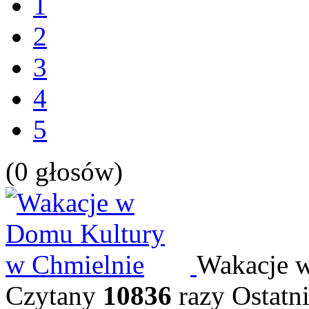
1
2
3
4
5
(0 głosów)
Wakacje 
Czytany
10836
razy
Ostatni