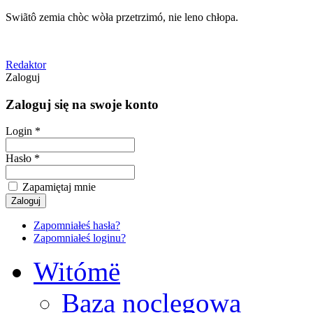
Swiãtô zemia chòc wòła przetrzimó, nie leno chłopa.
Redaktor
Zaloguj
Zaloguj się na swoje konto
Login *
Hasło *
Zapamiętaj mnie
Zapomniałeś hasła?
Zapomniałeś loginu?
Witómë
Baza noclegowa