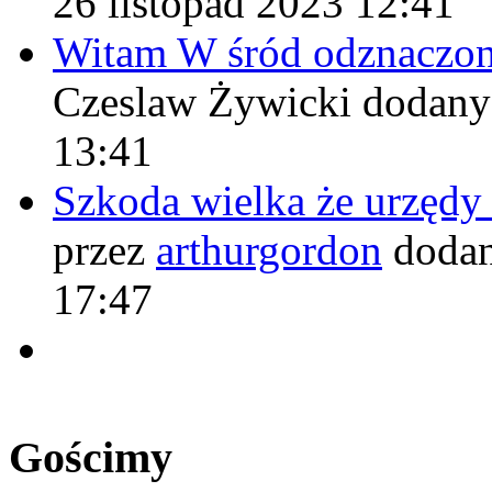
26 listopad 2023 12:41
Witam W śród odznaczo
Czeslaw Żywicki
dodany
13:41
Szkoda wielka że urzęd
przez
arthurgordon
dodan
17:47
Gościmy