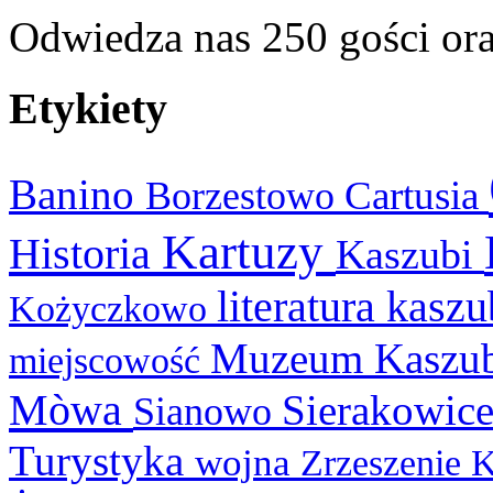
Odwiedza nas 250 gości or
Etykiety
Banino
Cartusia
Borzestowo
Kartuzy
Historia
Kaszubi
literatura kasz
Kożyczkowo
Muzeum Kaszu
miejscowość
Mòwa
Sierakowic
Sianowo
Turystyka
wojna
Zrzeszenie 