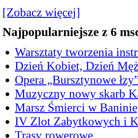
[Zobacz więcej]
Najpopularniejsze z 6 ms
Warsztaty tworzenia ins
Dzień Kobiet, Dzień Mę
Opera „Bursztynowe łzy
Muzyczny nowy skarb Ka
Marsz Śmierci w Banini
IV Zlot Zabytkowych i 
Trasy rowerowe