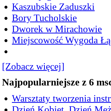
Kaszubskie Zaduszki
Bory Tucholskie
Dworek w Mirachowie
Miejscowość Wygoda Łą
[Zobacz więcej]
Najpopularniejsze z 6 ms
Warsztaty tworzenia ins
Dzień Kobiet, Dzień Mę