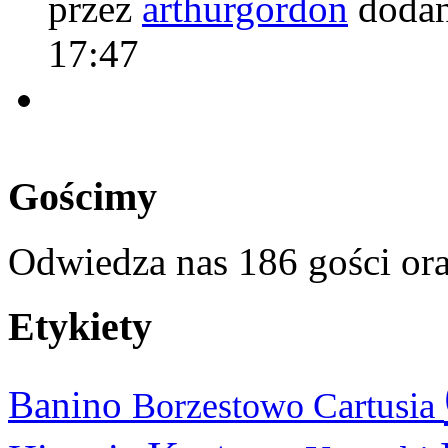
przez
arthurgordon
dodan
17:47
Gościmy
Odwiedza nas 186 gości or
Etykiety
Banino
Cartusia
Borzestowo