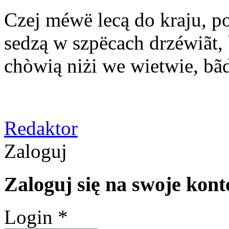
Czej méwë lecą do kraju, p
sedzą w szpëcach drzéwiãt, 
chòwią niżi we wietwie, bãd
Redaktor
Zaloguj
Zaloguj się na swoje kont
Login *