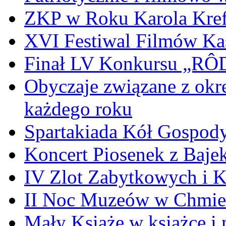
ZKP w Roku Karola Kref
XVI Festiwal Filmów Ka
Finał LV Konkursu „
Obyczaje związane z okr
każdego roku
Spartakiada Kół Gospod
Koncert Piosenek z Baje
IV Zlot Zabytkowych i 
II Noc Muzeów w Chmie
Mały Książe w książce i 