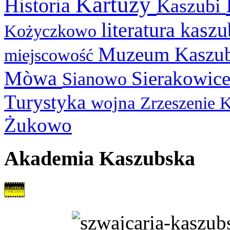
Kartuzy
Historia
Kaszubi
literatura kasz
Kożyczkowo
Muzeum Kaszu
miejscowość
Mòwa
Sierakowic
Sianowo
Turystyka
wojna
Zrzeszenie 
Żukowo
Akademia Kaszubska