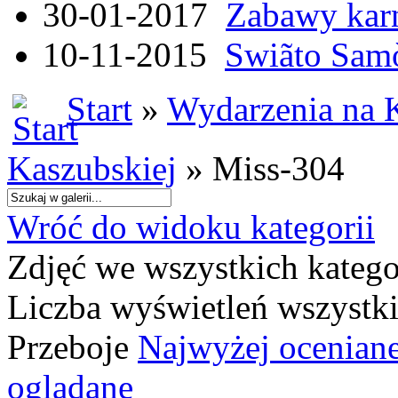
30-01-2017
Zabawy kar
10-11-2015
Swiãto Samò
Start
»
Wydarzenia na 
Kaszubskiej
» Miss-304
Wróć do widoku kategorii
Zdjęć we wszystkich katego
Liczba wyświetleń wszystk
Przeboje
Najwyżej ocenian
oglądane