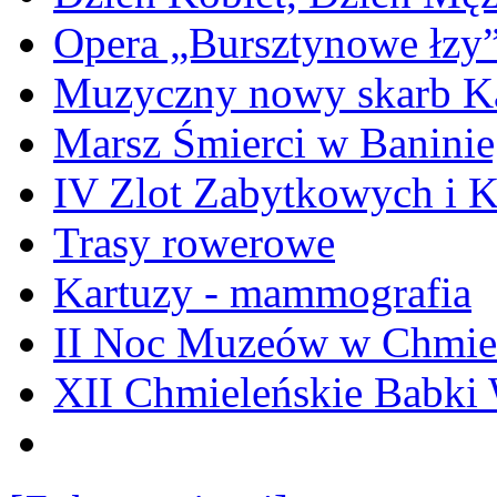
Opera „Bursztynowe łzy
Muzyczny nowy skarb Ka
Marsz Śmierci w Banini
IV Zlot Zabytkowych i 
Trasy rowerowe
Kartuzy - mammografia
II Noc Muzeów w Chmie
XII Chmieleńskie Babki