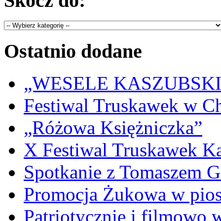
Skocz do:
Ostatnio dodane
„WESELE KASZUBSKIE” 
Festiwal Truskawek w C
„Różowa Księżniczka”
X Festiwal Truskawek K
Spotkanie z Tomaszem 
Promocja Żukowa w pio
Patriotycznie i filmowo