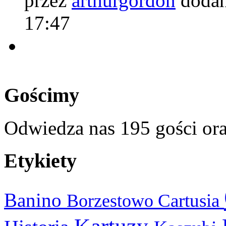
przez
arthurgordon
dodan
17:47
Gościmy
Odwiedza nas 195 gości or
Etykiety
Banino
Cartusia
Borzestowo