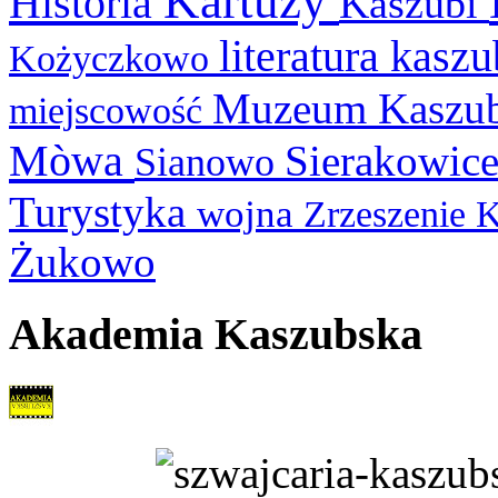
Kartuzy
Historia
Kaszubi
literatura kasz
Kożyczkowo
Muzeum Kaszu
miejscowość
Mòwa
Sierakowic
Sianowo
Turystyka
wojna
Zrzeszenie 
Żukowo
Akademia Kaszubska