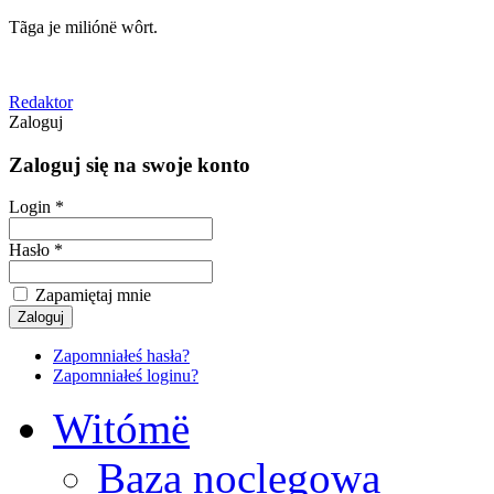
Tãga je miliónë wôrt.
Redaktor
Zaloguj
Zaloguj się na swoje konto
Login *
Hasło *
Zapamiętaj mnie
Zapomniałeś hasła?
Zapomniałeś loginu?
Witómë
Baza noclegowa