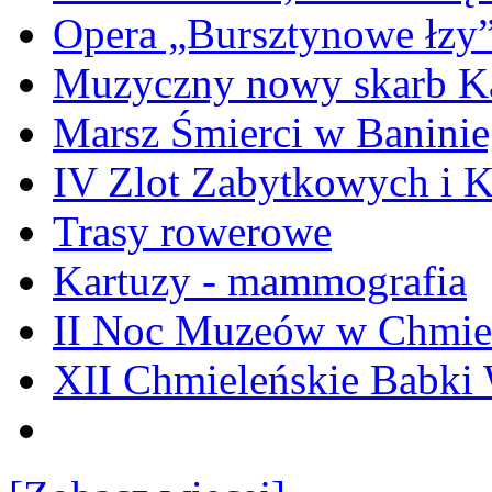
Opera „Bursztynowe łzy
Muzyczny nowy skarb Ka
Marsz Śmierci w Banini
IV Zlot Zabytkowych i 
Trasy rowerowe
Kartuzy - mammografia
II Noc Muzeów w Chmie
XII Chmieleńskie Babki