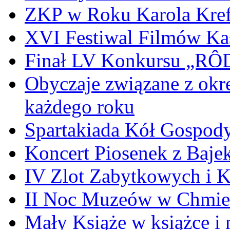
ZKP w Roku Karola Kref
XVI Festiwal Filmów Ka
Finał LV Konkursu „
Obyczaje związane z okr
każdego roku
Spartakiada Kół Gospod
Koncert Piosenek z Baje
IV Zlot Zabytkowych i 
II Noc Muzeów w Chmie
Mały Książe w książce i 