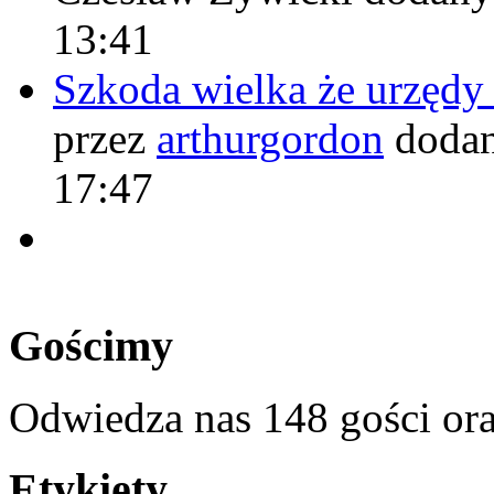
13:41
Szkoda wielka że urzęd
przez
arthurgordon
dodan
17:47
Gościmy
Odwiedza nas 148 gości or
Etykiety