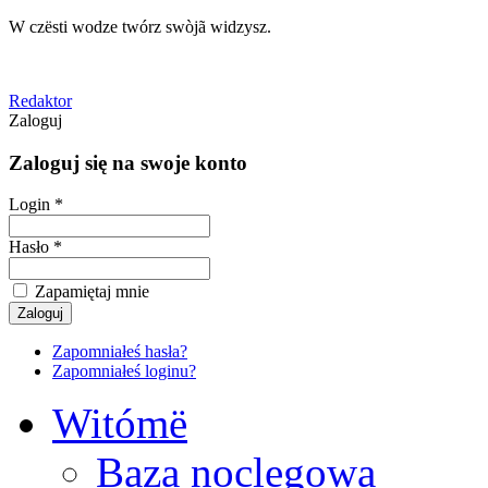
W czësti wodze twórz swòjã widzysz.
Redaktor
Zaloguj
Zaloguj się na swoje konto
Login *
Hasło *
Zapamiętaj mnie
Zapomniałeś hasła?
Zapomniałeś loginu?
Witómë
Baza noclegowa