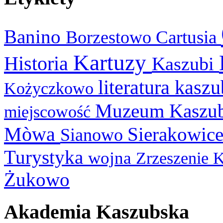
Banino
Cartusia
Borzestowo
Kartuzy
Historia
Kaszubi
literatura kasz
Kożyczkowo
Muzeum Kaszu
miejscowość
Mòwa
Sierakowic
Sianowo
Turystyka
wojna
Zrzeszenie 
Żukowo
Akademia Kaszubska