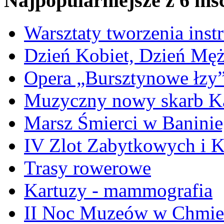
Najpopularniejsze z 6 ms
Warsztaty tworzenia ins
Dzień Kobiet, Dzień Mę
Opera „Bursztynowe łzy
Muzyczny nowy skarb Ka
Marsz Śmierci w Banini
IV Zlot Zabytkowych i 
Trasy rowerowe
Kartuzy - mammografia
II Noc Muzeów w Chmie