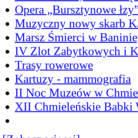
Opera „Bursztynowe łzy
Muzyczny nowy skarb Ka
Marsz Śmierci w Banini
IV Zlot Zabytkowych i 
Trasy rowerowe
Kartuzy - mammografia
II Noc Muzeów w Chmie
XII Chmieleńskie Babki