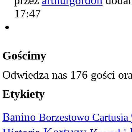
przez
arthurgordon
dodan
17:47
Gościmy
Odwiedza nas 176 gości or
Etykiety
Banino
Cartusia
Borzestowo