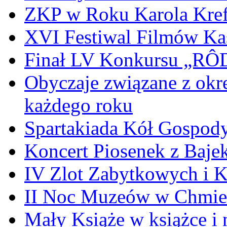
ZKP w Roku Karola Kref
XVI Festiwal Filmów Ka
Finał LV Konkursu „
Obyczaje związane z okr
każdego roku
Spartakiada Kół Gospod
Koncert Piosenek z Baje
IV Zlot Zabytkowych i 
II Noc Muzeów w Chmie
Mały Książe w książce i 