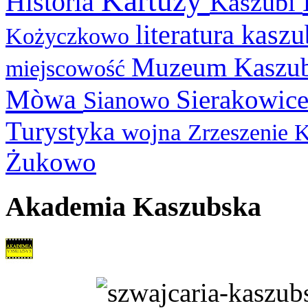
Kartuzy
Historia
Kaszubi
literatura kasz
Kożyczkowo
Muzeum Kaszu
miejscowość
Mòwa
Sierakowic
Sianowo
Turystyka
wojna
Zrzeszenie 
Żukowo
Akademia Kaszubska