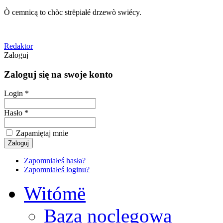
Ò cemnicą to chòc strëpiałé drzewò swiécy.
Redaktor
Zaloguj
Zaloguj się na swoje konto
Login *
Hasło *
Zapamiętaj mnie
Zapomniałeś hasła?
Zapomniałeś loginu?
Witómë
Baza noclegowa