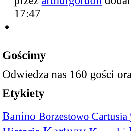
przez
arthurgordon
dodan
17:47
Gościmy
Odwiedza nas 160 gości or
Etykiety
Banino
Cartusia
Borzestowo