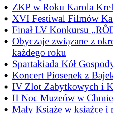
ZKP w Roku Karola Kref
XVI Festiwal Filmów Ka
Finał LV Konkursu „
Obyczaje związane z okr
każdego roku
Spartakiada Kół Gospod
Koncert Piosenek z Baje
IV Zlot Zabytkowych i 
II Noc Muzeów w Chmie
Mały Książe w książce i 