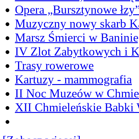
Opera „Bursztynowe łzy
Muzyczny nowy skarb Ka
Marsz Śmierci w Banini
IV Zlot Zabytkowych i 
Trasy rowerowe
Kartuzy - mammografia
II Noc Muzeów w Chmie
XII Chmieleńskie Babki