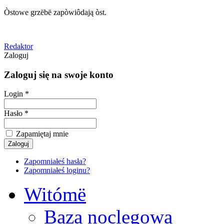
Òstowe grzëbë zapòwiôdają òst.
Redaktor
Zaloguj
Zaloguj się na swoje konto
Login *
Hasło *
Zapamiętaj mnie
Zapomniałeś hasła?
Zapomniałeś loginu?
Witómë
Baza noclegowa