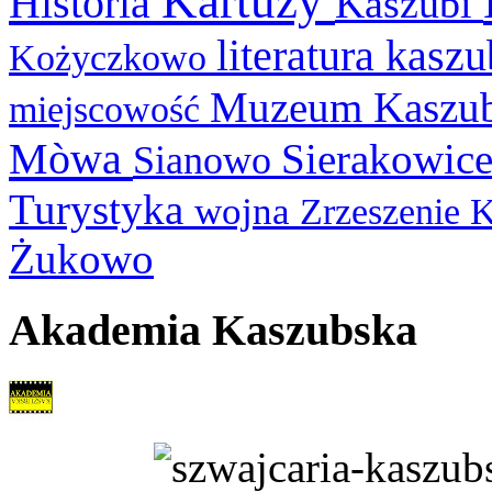
Kartuzy
Historia
Kaszubi
literatura kasz
Kożyczkowo
Muzeum Kaszu
miejscowość
Mòwa
Sierakowic
Sianowo
Turystyka
wojna
Zrzeszenie 
Żukowo
Akademia Kaszubska