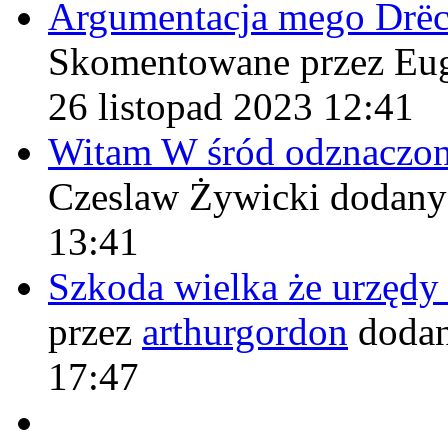
Argumentacja mego Drë
Skomentowane przez Eu
26 listopad 2023 12:41
Witam W śród odznaczo
Czeslaw Żywicki
dodany
13:41
Szkoda wielka że urzęd
przez
arthurgordon
dodan
17:47