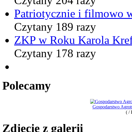
Czytany 204 razy
Patriotycznie i filmowo
Czytany 189 razy
ZKP w Roku Karola Kref
Czytany 178 razy
Polecamy
Gospodarstwo Agro
( /
Zdjęcie z galerii