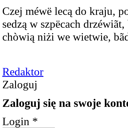
Czej méwë lecą do kraju, p
sedzą w szpëcach drzéwiãt, 
chòwią niżi we wietwie, bãd
Redaktor
Zaloguj
Zaloguj się na swoje kont
Login *