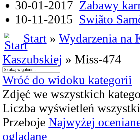
30-01-2017
Zabawy kar
10-11-2015
Swiãto Samò
Start
»
Wydarzenia na 
Kaszubskiej
» Miss-474
Wróć do widoku kategorii
Zdjęć we wszystkich katego
Liczba wyświetleń wszystk
Przeboje
Najwyżej ocenian
oglądane