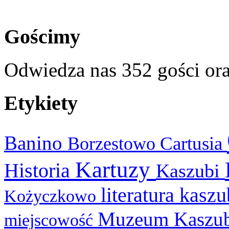
Gościmy
Odwiedza nas 352 gości or
Etykiety
Banino
Cartusia
Borzestowo
Kartuzy
Historia
Kaszubi
literatura kasz
Kożyczkowo
Muzeum Kaszu
miejscowość