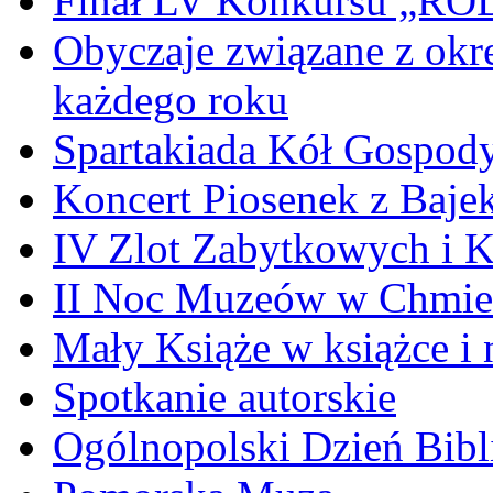
Finał LV Konkursu „
Obyczaje związane z okr
każdego roku
Spartakiada Kół Gospod
Koncert Piosenek z Baje
IV Zlot Zabytkowych i 
II Noc Muzeów w Chmie
Mały Książe w książce i 
Spotkanie autorskie
Ogólnopolski Dzień Bibli