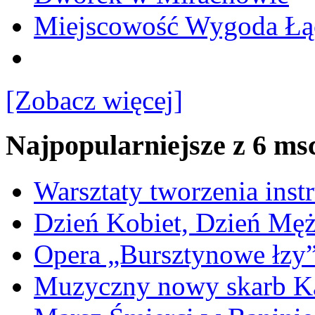
Miejscowość Wygoda Łą
[Zobacz więcej]
Najpopularniejsze z 6 ms
Warsztaty tworzenia ins
Dzień Kobiet, Dzień Mę
Opera „Bursztynowe łzy
Muzyczny nowy skarb Ka