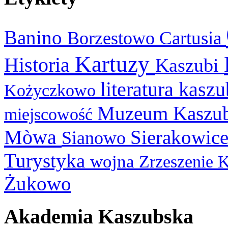
Banino
Cartusia
Borzestowo
Kartuzy
Historia
Kaszubi
literatura kasz
Kożyczkowo
Muzeum Kaszu
miejscowość
Mòwa
Sierakowic
Sianowo
Turystyka
wojna
Zrzeszenie 
Żukowo
Akademia Kaszubska