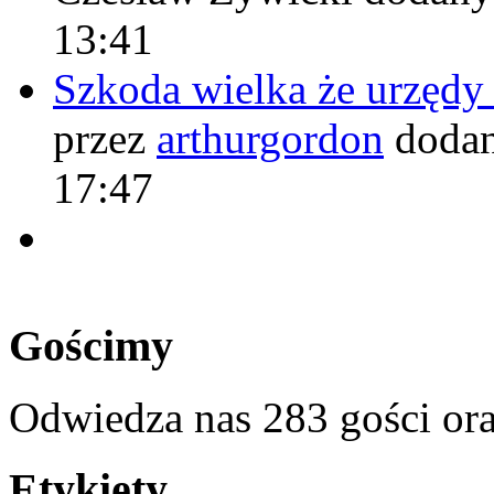
13:41
Szkoda wielka że urzęd
przez
arthurgordon
dodan
17:47
Gościmy
Odwiedza nas 283 gości or
Etykiety