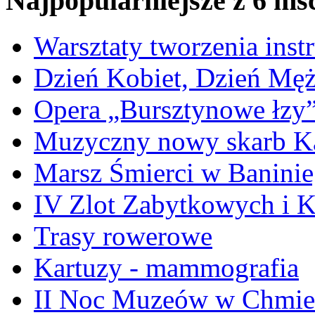
Najpopularniejsze z 6 ms
Warsztaty tworzenia ins
Dzień Kobiet, Dzień Mę
Opera „Bursztynowe łzy
Muzyczny nowy skarb Ka
Marsz Śmierci w Banini
IV Zlot Zabytkowych i 
Trasy rowerowe
Kartuzy - mammografia
II Noc Muzeów w Chmie