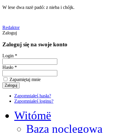
W lese dwa razë padó: z nieba i chójk.
Redaktor
Zaloguj
Zaloguj się na swoje konto
Login *
Hasło *
Zapamiętaj mnie
Zapomniałeś hasła?
Zapomniałeś loginu?
Witómë
Baza noclegowa