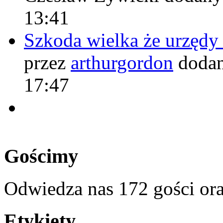
13:41
Szkoda wielka że urzęd
przez
arthurgordon
dodan
17:47
Gościmy
Odwiedza nas 172 gości or
Etykiety