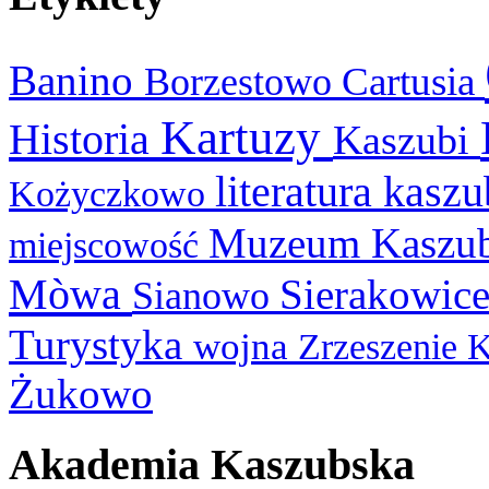
Banino
Cartusia
Borzestowo
Kartuzy
Historia
Kaszubi
literatura kasz
Kożyczkowo
Muzeum Kaszu
miejscowość
Mòwa
Sierakowic
Sianowo
Turystyka
wojna
Zrzeszenie 
Żukowo
Akademia Kaszubska