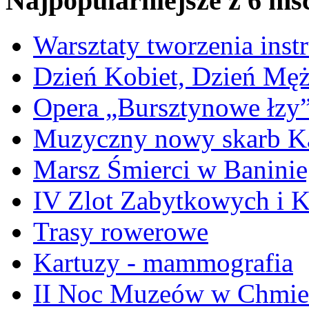
Najpopularniejsze z 6 ms
Warsztaty tworzenia ins
Dzień Kobiet, Dzień Mę
Opera „Bursztynowe łzy
Muzyczny nowy skarb Ka
Marsz Śmierci w Banini
IV Zlot Zabytkowych i 
Trasy rowerowe
Kartuzy - mammografia
II Noc Muzeów w Chmie