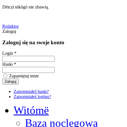
Dëtczi nikògò nie zbawią.
Redaktor
Zaloguj
Zaloguj się na swoje konto
Login *
Hasło *
Zapamiętaj mnie
Zapomniałeś hasła?
Zapomniałeś loginu?
Witómë
Baza noclegowa