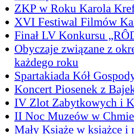
ZKP w Roku Karola Kref
XVI Festiwal Filmów Ka
Finał LV Konkursu „
Obyczaje związane z okr
każdego roku
Spartakiada Kół Gospod
Koncert Piosenek z Baje
IV Zlot Zabytkowych i 
II Noc Muzeów w Chmie
Mały Książe w książce i 