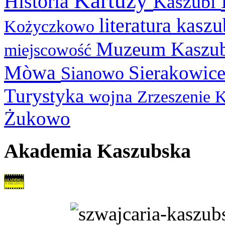
Kartuzy
Historia
Kaszubi
literatura kasz
Kożyczkowo
Muzeum Kaszu
miejscowość
Mòwa
Sierakowic
Sianowo
Turystyka
wojna
Zrzeszenie 
Żukowo
Akademia Kaszubska