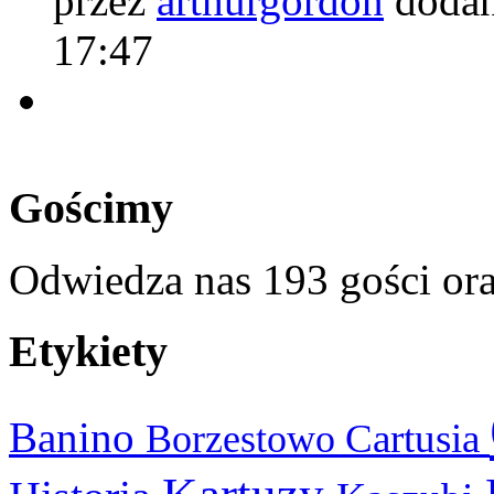
przez
arthurgordon
dodan
17:47
Gościmy
Odwiedza nas 193 gości or
Etykiety
Banino
Cartusia
Borzestowo