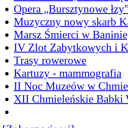
Opera „Bursztynowe łzy
Muzyczny nowy skarb Ka
Marsz Śmierci w Banini
IV Zlot Zabytkowych i 
Trasy rowerowe
Kartuzy - mammografia
II Noc Muzeów w Chmie
XII Chmieleńskie Babki