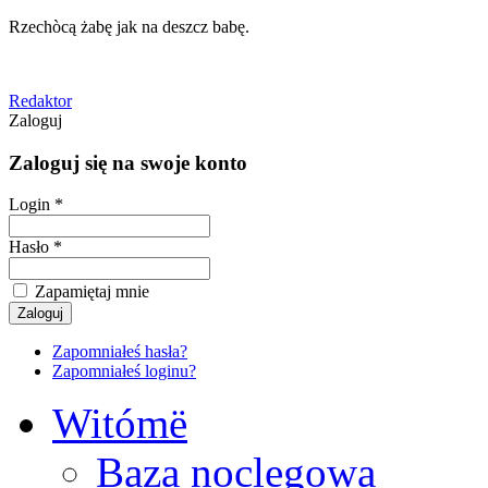
Rzechòcą żabę jak na deszcz babę.
Redaktor
Zaloguj
Zaloguj się na swoje konto
Login *
Hasło *
Zapamiętaj mnie
Zapomniałeś hasła?
Zapomniałeś loginu?
Witómë
Baza noclegowa