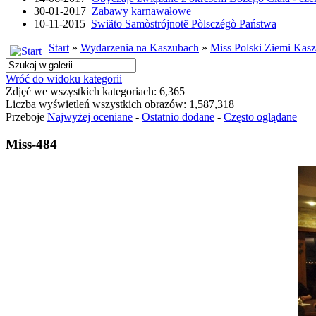
30-01-2017
Zabawy karnawałowe
10-11-2015
Swiãto Samòstrójnotë Pòlsczégò Państwa
Start
»
Wydarzenia na Kaszubach
»
Miss Polski Ziemi Kasz
Wróć do widoku kategorii
Zdjęć we wszystkich kategoriach: 6,365
Liczba wyświetleń wszystkich obrazów: 1,587,318
Przeboje
Najwyżej oceniane
-
Ostatnio dodane
-
Często oglądane
Miss-484