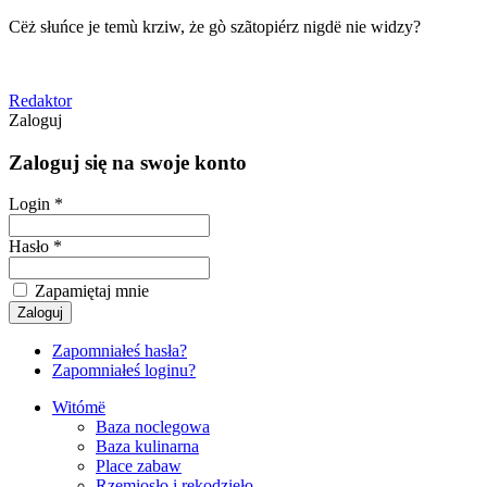
Cëż słuńce je temù krziw, że gò szãtopiérz nigdë nie widzy?
Redaktor
Zaloguj
Zaloguj się na swoje konto
Login *
Hasło *
Zapamiętaj mnie
Zapomniałeś hasła?
Zapomniałeś loginu?
Witómë
Baza noclegowa
Baza kulinarna
Place zabaw
Rzemiosło i rękodzieło