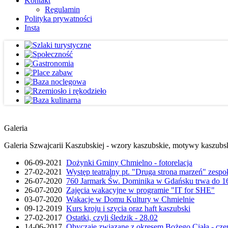
Kontakt
Regulamin
Polityka prywatności
Insta
Galeria
Galeria Szwajcarii Kaszubskiej - wzory kaszubskie, motywy kaszubskie
06-09-2021
Dożynki Gminy Chmielno - fotorelacja
27-02-2021
Występ teatralny pt. "Druga strona marzeń" zesp
26-07-2020
760 Jarmark Św. Dominika w Gdańsku trwa do 16
26-07-2020
Zajęcia wakacyjne w programie "IT for SHE"
03-07-2020
Wakacje w Domu Kultury w Chmielnie
09-12-2019
Kurs kroju i szycia oraz haft kaszubski
27-02-2017
Ostatki, czyli śledzik - 28.02
14-06-2017
Obyczaje związane z okresem Bożego Ciała - cze