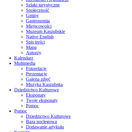
Szlaki turystyczne
Społeczność
Gminy
Gastronomia
Miejscowości
Muzeum Kaszubskie
Native English
Spis treści
Mapa
Autorzy
Kalendarz
Multimedia
Fotorelacje
Prezentacje
Galeria zdjęć
Muzyka Kaszubska
Dziedzictwo Kulturowe
Eksponaty
Twoje eksponaty
Pomoc
Pomoc
Dziedzictwo Kulturowe
Baza noclegowa
Dodawanie artykułu