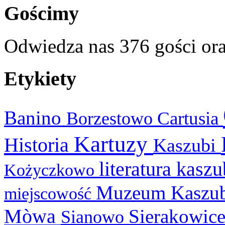
Gościmy
Odwiedza nas 376 gości or
Etykiety
Banino
Cartusia
Borzestowo
Kartuzy
Historia
Kaszubi
literatura kasz
Kożyczkowo
Muzeum Kaszu
miejscowość
Mòwa
Sierakowic
Sianowo