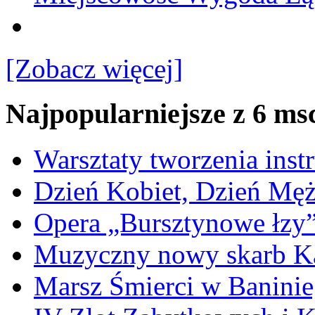
[Zobacz więcej]
Najpopularniejsze z 6 ms
Warsztaty tworzenia ins
Dzień Kobiet, Dzień Mę
Opera „Bursztynowe łzy
Muzyczny nowy skarb Ka
Marsz Śmierci w Banini