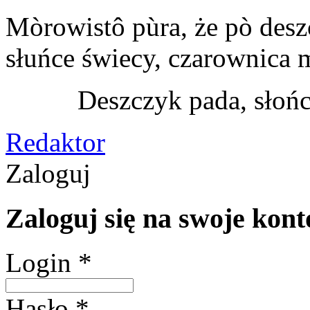
Mòrowistô pùra, że pò desz
słuńce świecy, czarownica m
Deszczyk pada, słońc
Redaktor
Zaloguj
Zaloguj się na swoje kont
Login *
Hasło *