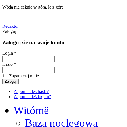
Wóda nie ceknie w góra, le z górë.
Redaktor
Zaloguj
Zaloguj się na swoje konto
Login *
Hasło *
Zapamiętaj mnie
Zapomniałeś hasła?
Zapomniałeś loginu?
Witómë
Baza noclegowa