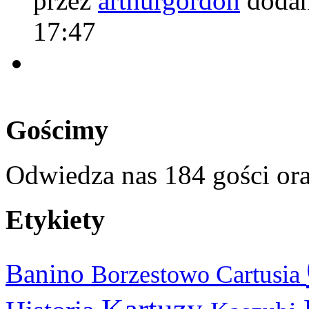
przez
arthurgordon
dodan
17:47
Gościmy
Odwiedza nas 184 gości or
Etykiety
Banino
Cartusia
Borzestowo