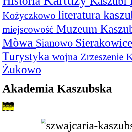
Kartuzy
Historia
Kaszubi
literatura kasz
Kożyczkowo
Muzeum Kaszu
miejscowość
Mòwa
Sierakowic
Sianowo
Turystyka
wojna
Zrzeszenie 
Żukowo
Akademia Kaszubska