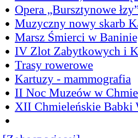
Opera „Bursztynowe łzy
Muzyczny nowy skarb Ka
Marsz Śmierci w Banini
IV Zlot Zabytkowych i 
Trasy rowerowe
Kartuzy - mammografia
II Noc Muzeów w Chmie
XII Chmieleńskie Babki