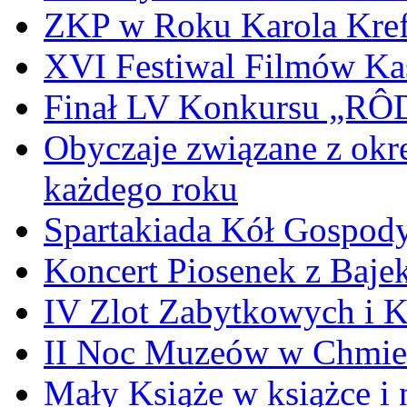
ZKP w Roku Karola Kref
XVI Festiwal Filmów Ka
Finał LV Konkursu „
Obyczaje związane z okr
każdego roku
Spartakiada Kół Gospod
Koncert Piosenek z Baje
IV Zlot Zabytkowych i 
II Noc Muzeów w Chmie
Mały Książe w książce i 