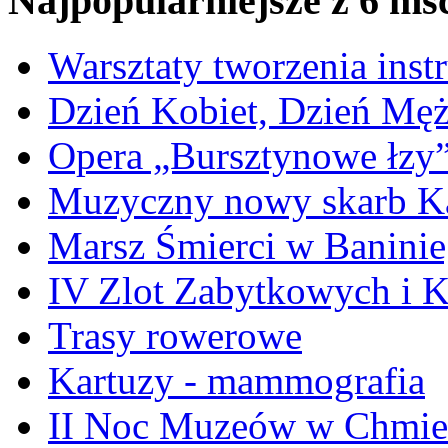
Najpopularniejsze z 6 ms
Warsztaty tworzenia ins
Dzień Kobiet, Dzień Mę
Opera „Bursztynowe łzy
Muzyczny nowy skarb Ka
Marsz Śmierci w Banini
IV Zlot Zabytkowych i 
Trasy rowerowe
Kartuzy - mammografia
II Noc Muzeów w Chmie