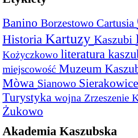
Banino
Cartusia
Borzestowo
Kartuzy
Historia
Kaszubi
literatura kasz
Kożyczkowo
Muzeum Kaszu
miejscowość
Mòwa
Sierakowic
Sianowo
Turystyka
wojna
Zrzeszenie 
Żukowo
Akademia Kaszubska