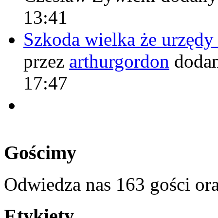
13:41
Szkoda wielka że urzęd
przez
arthurgordon
dodan
17:47
Gościmy
Odwiedza nas 163 gości or
Etykiety