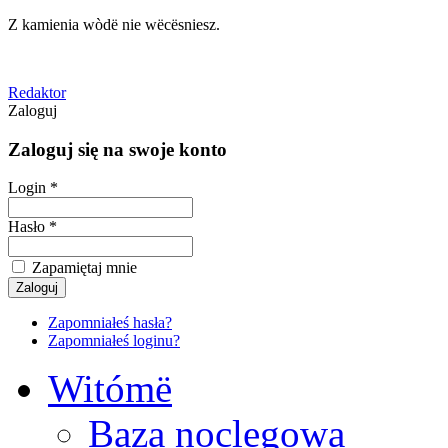
Z kamienia wòdë nie wëcësniesz.
Redaktor
Zaloguj
Zaloguj się na swoje konto
Login *
Hasło *
Zapamiętaj mnie
Zapomniałeś hasła?
Zapomniałeś loginu?
Witómë
Baza noclegowa