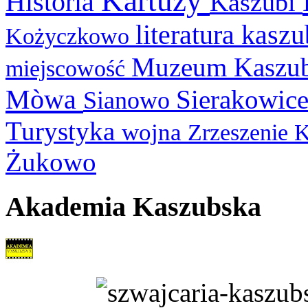
Kartuzy
Historia
Kaszubi
literatura kasz
Kożyczkowo
Muzeum Kaszu
miejscowość
Mòwa
Sierakowic
Sianowo
Turystyka
wojna
Zrzeszenie 
Żukowo
Akademia Kaszubska