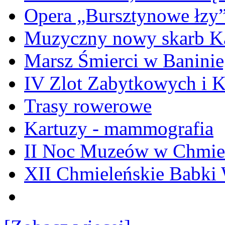
Opera „Bursztynowe łzy
Muzyczny nowy skarb Ka
Marsz Śmierci w Banini
IV Zlot Zabytkowych i 
Trasy rowerowe
Kartuzy - mammografia
II Noc Muzeów w Chmie
XII Chmieleńskie Babki