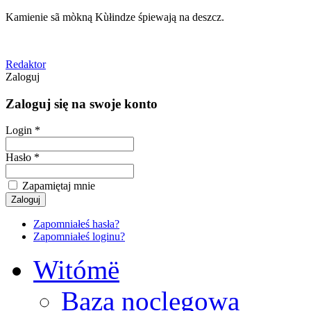
Kamienie sã mòkną Kùłindze śpiewają na deszcz.
Redaktor
Zaloguj
Zaloguj się na swoje konto
Login *
Hasło *
Zapamiętaj mnie
Zapomniałeś hasła?
Zapomniałeś loginu?
Witómë
Baza noclegowa