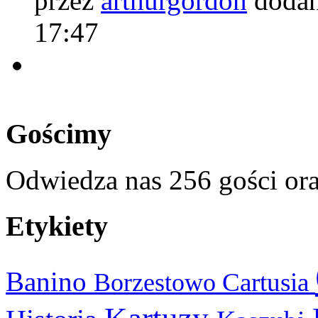
przez
arthurgordon
dodan
17:47
Gościmy
Odwiedza nas 256 gości or
Etykiety
Banino
Cartusia
Borzestowo