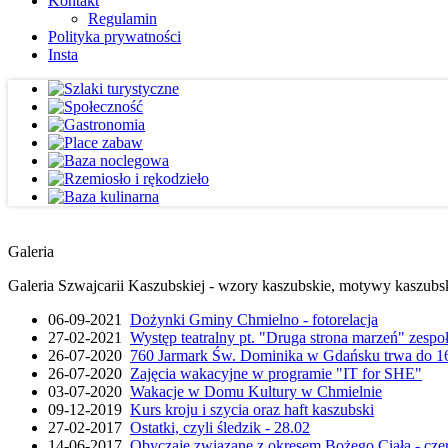
Kontakt
Regulamin
Polityka prywatności
Insta
Galeria
Galeria Szwajcarii Kaszubskiej - wzory kaszubskie, motywy kaszubskie
06-09-2021
Dożynki Gminy Chmielno - fotorelacja
27-02-2021
Występ teatralny pt. "Druga strona marzeń" zesp
26-07-2020
760 Jarmark Św. Dominika w Gdańsku trwa do 16
26-07-2020
Zajęcia wakacyjne w programie "IT for SHE"
03-07-2020
Wakacje w Domu Kultury w Chmielnie
09-12-2019
Kurs kroju i szycia oraz haft kaszubski
27-02-2017
Ostatki, czyli śledzik - 28.02
14-06-2017
Obyczaje związane z okresem Bożego Ciała - cze