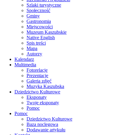
Szlaki turystyczne
Społeczność
Gminy
Gastronomia
Miejscowości
Muzeum Kaszubskie
Native English
Spis treści
Mapa
Autorzy
Kalendarz
Multimedia
Fotorelacje
Prezentacje
Galeria zdjęć
Muzyka Kaszubska
Dziedzictwo Kulturowe
Eksponaty
Twoje eksponaty
Pomoc
Pomoc
Dziedzictwo Kulturowe
Baza noclegowa
Dodawanie artykułu