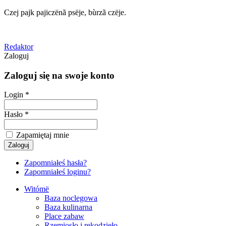
Czej pajk pajiczënã psëje, bùrzã czëje.
Redaktor
Zaloguj
Zaloguj się na swoje konto
Login *
Hasło *
Zapamiętaj mnie
Zapomniałeś hasła?
Zapomniałeś loginu?
Witómë
Baza noclegowa
Baza kulinarna
Place zabaw
Rzemiosło i rękodzieło