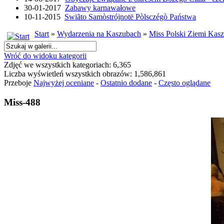
30-01-2017
Zabawy karnawałowe
10-11-2015
Swiãto Samòstrójnotë Pòlsczégò Państwa
Start
»
Wydarzenia na Kaszubach
»
Miss Polski Ziemi Kasz
Wróć do widoku kategorii
Zdjęć we wszystkich kategoriach: 6,365
Liczba wyświetleń wszystkich obrazów: 1,586,861
Przeboje
Najwyżej oceniane
-
Ostatnio dodane
-
Często oglądane
Miss-488