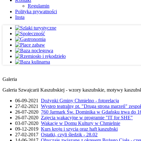
Kontakt
Regulamin
Polityka prywatności
Insta
Galeria
Galeria Szwajcarii Kaszubskiej - wzory kaszubskie, motywy kaszubskie
06-09-2021
Dożynki Gminy Chmielno - fotorelacja
27-02-2021
Występ teatralny pt. "Druga strona marzeń" zesp
26-07-2020
760 Jarmark Św. Dominika w Gdańsku trwa do 16
26-07-2020
Zajęcia wakacyjne w programie "IT for SHE"
03-07-2020
Wakacje w Domu Kultury w Chmielnie
09-12-2019
Kurs kroju i szycia oraz haft kaszubski
27-02-2017
Ostatki, czyli śledzik - 28.02
14-06-2017
Obyczaje związane z okresem Bożego Ciała - cze