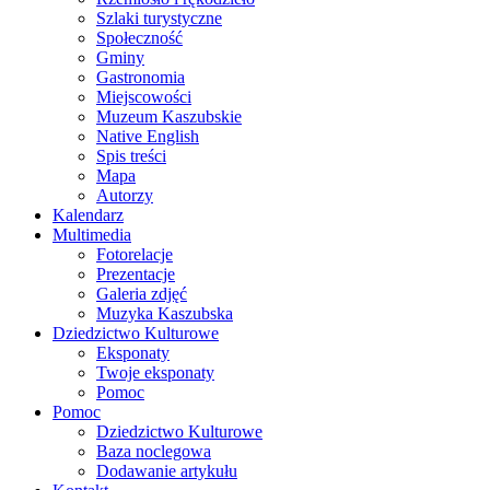
Szlaki turystyczne
Społeczność
Gminy
Gastronomia
Miejscowości
Muzeum Kaszubskie
Native English
Spis treści
Mapa
Autorzy
Kalendarz
Multimedia
Fotorelacje
Prezentacje
Galeria zdjęć
Muzyka Kaszubska
Dziedzictwo Kulturowe
Eksponaty
Twoje eksponaty
Pomoc
Pomoc
Dziedzictwo Kulturowe
Baza noclegowa
Dodawanie artykułu