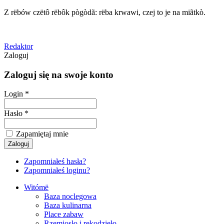
Z rëbów czëtô rëbôk pògòdã: rëba krwawi, czej to je na miãtkò.
Redaktor
Zaloguj
Zaloguj się na swoje konto
Login *
Hasło *
Zapamiętaj mnie
Zapomniałeś hasła?
Zapomniałeś loginu?
Witómë
Baza noclegowa
Baza kulinarna
Place zabaw
Rzemiosło i rękodzieło