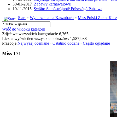
30-01-2017
Zabawy karnawałowe
10-11-2015
Swiãto Samòstrójnotë Pòlsczégò Państwa
Start
»
Wydarzenia na Kaszubach
»
Miss Polski Ziemi Kasz
Wróć do widoku kategorii
Zdjęć we wszystkich kategoriach: 6,365
Liczba wyświetleń wszystkich obrazów: 1,587,988
Przeboje
Najwyżej oceniane
-
Ostatnio dodane
-
Często oglądane
Miss-171