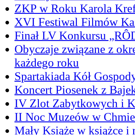
ZKP w Roku Karola Kref
XVI Festiwal Filmów Ka
Finał LV Konkursu „
Obyczaje związane z okr
każdego roku
Spartakiada Kół Gospod
Koncert Piosenek z Baje
IV Zlot Zabytkowych i 
II Noc Muzeów w Chmie
Mały Książe w książce i 