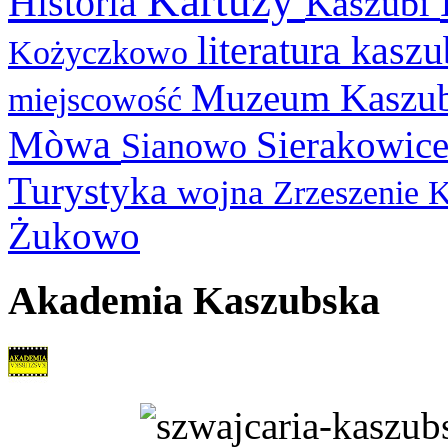
Kartuzy
Historia
Kaszubi
literatura kasz
Kożyczkowo
Muzeum Kaszu
miejscowość
Mòwa
Sierakowic
Sianowo
Turystyka
wojna
Zrzeszenie 
Żukowo
Akademia Kaszubska