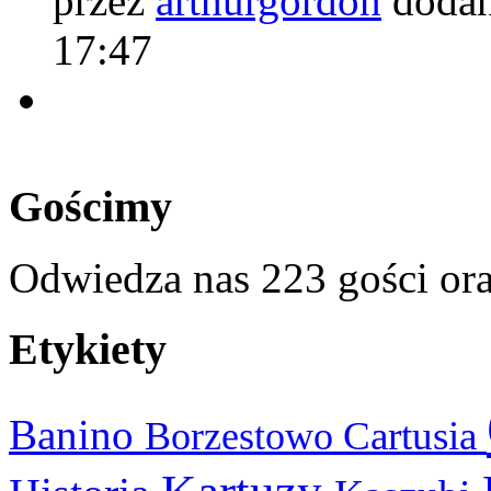
przez
arthurgordon
dodan
17:47
Gościmy
Odwiedza nas 223 gości or
Etykiety
Banino
Cartusia
Borzestowo