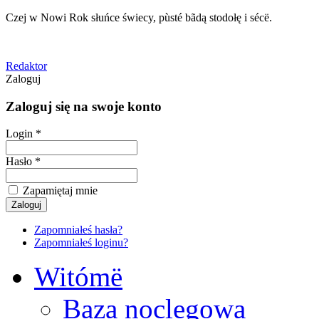
Czej w Nowi Rok słuńce świecy, pùsté bãdą stodołę i sécë.
Redaktor
Zaloguj
Zaloguj się na swoje konto
Login *
Hasło *
Zapamiętaj mnie
Zapomniałeś hasła?
Zapomniałeś loginu?
Witómë
Baza noclegowa