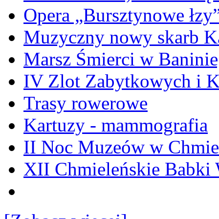
Opera „Bursztynowe łzy
Muzyczny nowy skarb Ka
Marsz Śmierci w Banini
IV Zlot Zabytkowych i 
Trasy rowerowe
Kartuzy - mammografia
II Noc Muzeów w Chmie
XII Chmieleńskie Babki