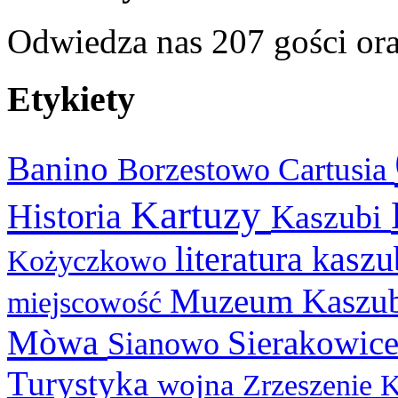
Odwiedza nas 207 gości or
Etykiety
Banino
Cartusia
Borzestowo
Kartuzy
Historia
Kaszubi
literatura kasz
Kożyczkowo
Muzeum Kaszu
miejscowość
Mòwa
Sierakowic
Sianowo
Turystyka
wojna
Zrzeszenie 