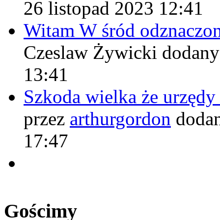
26 listopad 2023 12:41
Witam W śród odznaczo
Czeslaw Żywicki
dodany
13:41
Szkoda wielka że urzęd
przez
arthurgordon
dodan
17:47
Gościmy