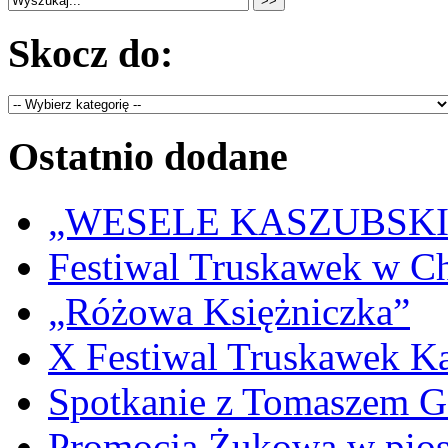
Skocz do:
Ostatnio dodane
„WESELE KASZUBSKIE” 
Festiwal Truskawek w C
„Różowa Księżniczka”
X Festiwal Truskawek K
Spotkanie z Tomaszem 
Promocja Żukowa w pio