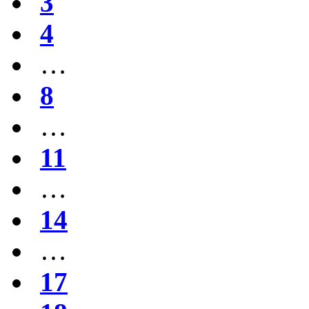
3
4
…
8
…
11
…
14
…
17