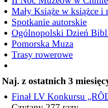
II Noc Muzeów w Chmie
Mały Książe w książce i 
Spotkanie autorskie
Ogólnopolski Dzień Bibli
Pomorska Muza
Trasy rowerowe
Naj. z ostatnich 3 miesięc
Finał LV Konkursu „
Czytany 277 razy