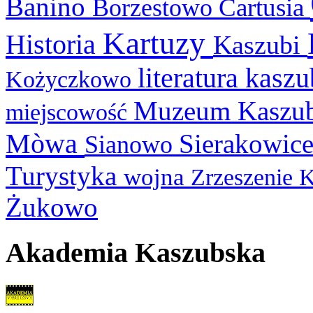
Banino
Cartusia
Borzestowo
Kartuzy
Historia
Kaszubi
literatura kasz
Kożyczkowo
Muzeum Kaszu
miejscowość
Mòwa
Sierakowic
Sianowo
Turystyka
wojna
Zrzeszenie 
Żukowo
Akademia Kaszubska