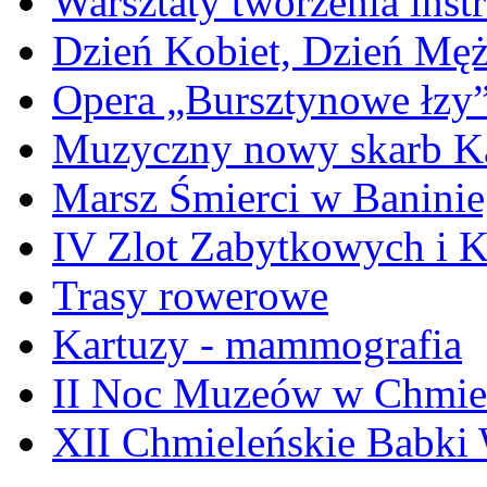
Warsztaty tworzenia ins
Dzień Kobiet, Dzień Mę
Opera „Bursztynowe łzy
Muzyczny nowy skarb Ka
Marsz Śmierci w Banini
IV Zlot Zabytkowych i 
Trasy rowerowe
Kartuzy - mammografia
II Noc Muzeów w Chmie
XII Chmieleńskie Babki