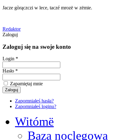
Jacze gòrączczi w lece, taczé mrozë w zëmie.
Redaktor
Zaloguj
Zaloguj się na swoje konto
Login *
Hasło *
Zapamiętaj mnie
Zapomniałeś hasła?
Zapomniałeś loginu?
Witómë
Baza noclegowa