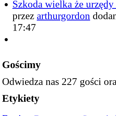
Szkoda wielka że urzęd
przez
arthurgordon
dodan
17:47
Gościmy
Odwiedza nas 227 gości or
Etykiety