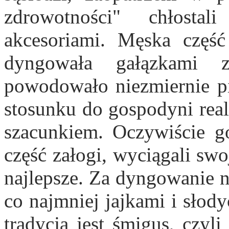
zdrowotności" chłosta
akcesoriami. Męska część
dyngowała gałązkami 
powodowało niezmiernie p
stosunku do gospodyni real
szacunkiem. Oczywiście g
część załogi, wyciągali sw
najlepsze. Za dyngowanie
co najmniej jajkami i słod
tradycją jest śmigus, czyl