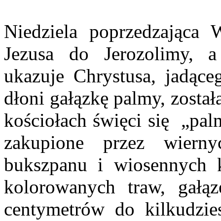
Niedziela poprzedzająca 
Jezusa do Jerozolimy, a
ukazuje Chrystusa, jadące
dłoni gałązkę palmy, zosta
kościołach święci się „pa
zakupione przez wiern
bukszpanu i wiosennych k
kolorowanych traw, gałą
centymetrów do kilkudzie