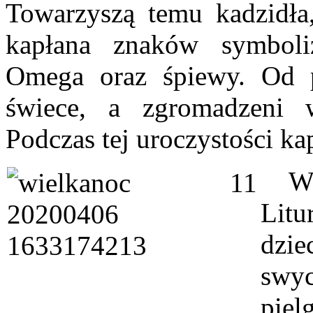
Towarzyszą temu kadzidła
kapłana znaków symboli
Omega
oraz śpiewy. Od p
świece, a zgromadzeni w
Podczas tej uroczystości kap
W
Litu
dzie
swy
pie