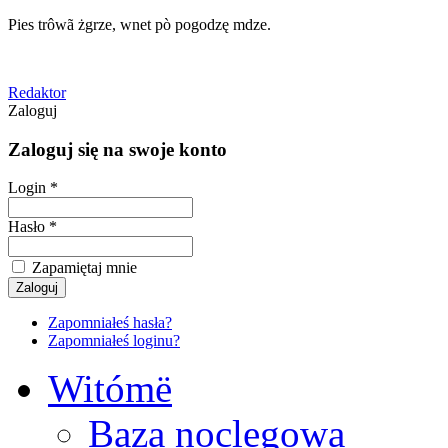
Pies trôwã żgrze, wnet pò pogodzę mdze.
Redaktor
Zaloguj
Zaloguj się na swoje konto
Login *
Hasło *
Zapamiętaj mnie
Zapomniałeś hasła?
Zapomniałeś loginu?
Witómë
Baza noclegowa