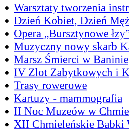
Warsztaty tworzenia ins
Dzień Kobiet, Dzień Mę
Opera „Bursztynowe łzy
Muzyczny nowy skarb Ka
Marsz Śmierci w Banini
IV Zlot Zabytkowych i 
Trasy rowerowe
Kartuzy - mammografia
II Noc Muzeów w Chmie
XII Chmieleńskie Babki