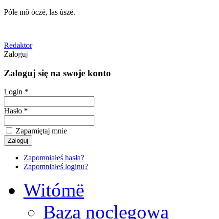
Póle mô òczë, las ùszë.
Redaktor
Zaloguj
Zaloguj się na swoje konto
Login *
Hasło *
Zapamiętaj mnie
Zapomniałeś hasła?
Zapomniałeś loginu?
Witómë
Baza noclegowa