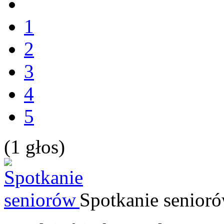
1
2
3
4
5
(1 głos)
Spotkanie senior