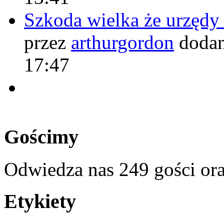
Szkoda wielka że urzęd
przez
arthurgordon
dodan
17:47
Gościmy
Odwiedza nas 249 gości or
Etykiety