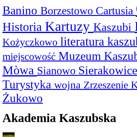
Banino
Cartusia
Borzestowo
Kartuzy
Historia
Kaszubi
literatura kasz
Kożyczkowo
Muzeum Kaszu
miejscowość
Mòwa
Sierakowic
Sianowo
Turystyka
wojna
Zrzeszenie 
Żukowo
Akademia Kaszubska