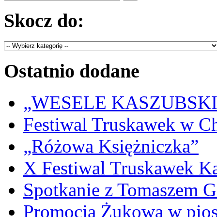
Skocz do:
Ostatnio dodane
„WESELE KASZUBSKIE” 
Festiwal Truskawek w C
„Różowa Księżniczka”
X Festiwal Truskawek K
Spotkanie z Tomaszem 
Promocja Żukowa w pio