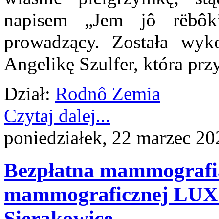
napisem „Jem jô rëbô
prowadzący. Została wyko
Angelikę Szulfer, która prz
Dział:
Rodnô Zemia
Czytaj dalej...
poniedziałek, 22 marzec 20
Bezpłatna mammografia
mammograficznej LUX 
Sierakowice