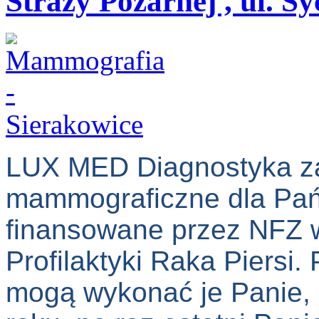
Straży Pożarnej , ul. Sy
LUX MED Diagnostyka za
mammograficzne dla Pań 
finansowane przez NFZ
Profilaktyki Raka Piersi.
mogą wykonać je Panie, k