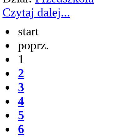
Czytaj dalej...
start
poprz.
1
2
3
4
5
6