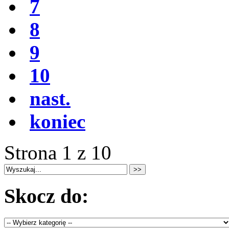
7
8
9
10
nast.
koniec
Strona 1 z 10
Skocz do: