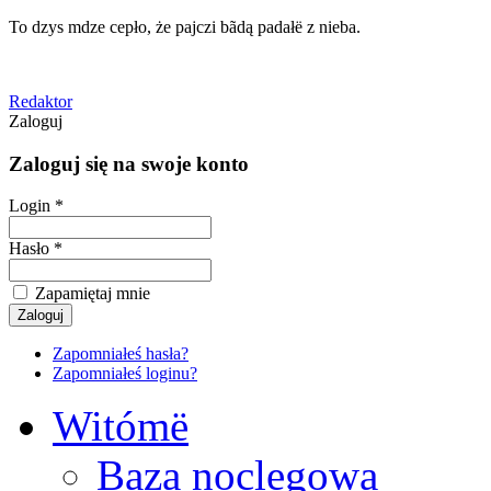
To dzys mdze cepło, że pajczi bãdą padałë z nieba.
Redaktor
Zaloguj
Zaloguj się na swoje konto
Login *
Hasło *
Zapamiętaj mnie
Zapomniałeś hasła?
Zapomniałeś loginu?
Witómë
Baza noclegowa