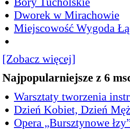
Bory Tucholskie
Dworek w Mirachowie
Miejscowość Wygoda Łą
[Zobacz więcej]
Najpopularniejsze z 6 ms
Warsztaty tworzenia ins
Dzień Kobiet, Dzień Mę
Opera „Bursztynowe łzy