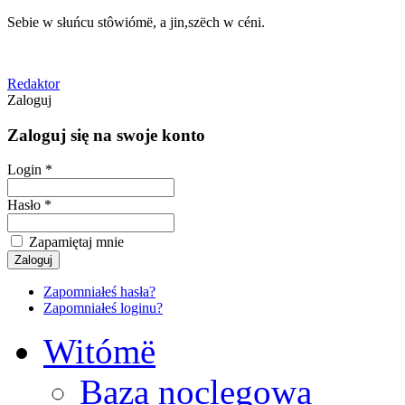
Sebie w słuńcu stôwiómë, a jin,szëch w céni.
Redaktor
Zaloguj
Zaloguj się na swoje konto
Login *
Hasło *
Zapamiętaj mnie
Zapomniałeś hasła?
Zapomniałeś loginu?
Witómë
Baza noclegowa