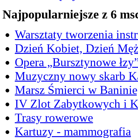
Najpopularniejsze z 6 ms
Warsztaty tworzenia ins
Dzień Kobiet, Dzień Mę
Opera „Bursztynowe łzy
Muzyczny nowy skarb Ka
Marsz Śmierci w Banini
IV Zlot Zabytkowych i 
Trasy rowerowe
Kartuzy - mammografia