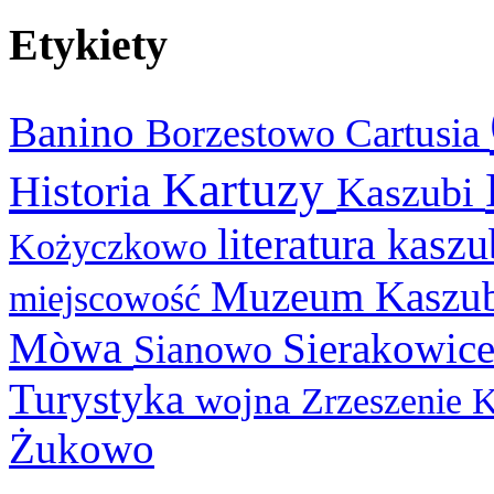
Etykiety
Banino
Cartusia
Borzestowo
Kartuzy
Historia
Kaszubi
literatura kasz
Kożyczkowo
Muzeum Kaszu
miejscowość
Mòwa
Sierakowic
Sianowo
Turystyka
wojna
Zrzeszenie 
Żukowo