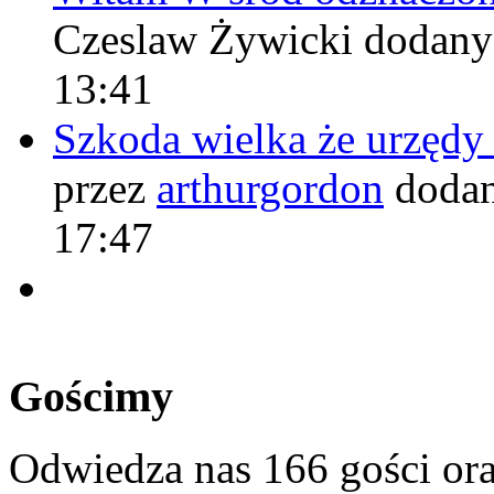
Czeslaw Żywicki
dodany
13:41
Szkoda wielka że urzęd
przez
arthurgordon
dodan
17:47
Gościmy
Odwiedza nas 166 gości or