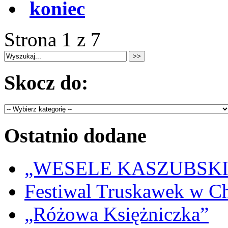
koniec
Strona 1 z 7
Skocz do:
Ostatnio dodane
„WESELE KASZUBSKIE” 
Festiwal Truskawek w C
„Różowa Księżniczka”