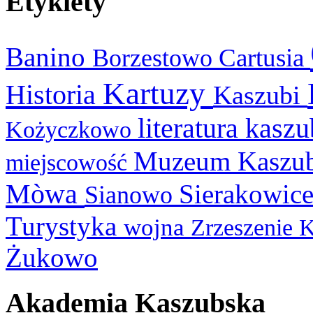
Etykiety
Banino
Cartusia
Borzestowo
Kartuzy
Historia
Kaszubi
literatura kasz
Kożyczkowo
Muzeum Kaszu
miejscowość
Mòwa
Sierakowic
Sianowo
Turystyka
wojna
Zrzeszenie 
Żukowo
Akademia Kaszubska