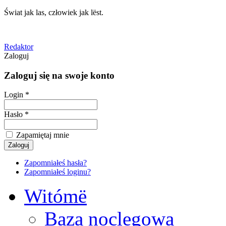
Świat jak las, człowiek jak lëst.
Redaktor
Zaloguj
Zaloguj się na swoje konto
Login *
Hasło *
Zapamiętaj mnie
Zapomniałeś hasła?
Zapomniałeś loginu?
Witómë
Baza noclegowa