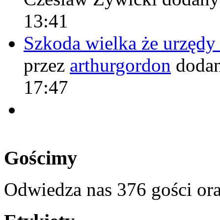
13:41
Szkoda wielka że urzęd
przez
arthurgordon
dodan
17:47
Gościmy
Odwiedza nas 376 gości or