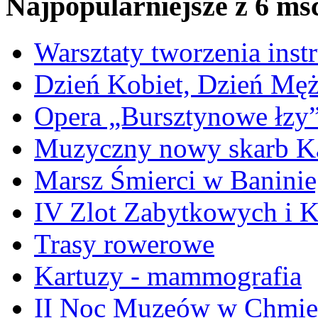
Najpopularniejsze z 6 ms
Warsztaty tworzenia ins
Dzień Kobiet, Dzień Mę
Opera „Bursztynowe łzy
Muzyczny nowy skarb Ka
Marsz Śmierci w Banini
IV Zlot Zabytkowych i 
Trasy rowerowe
Kartuzy - mammografia
II Noc Muzeów w Chmie