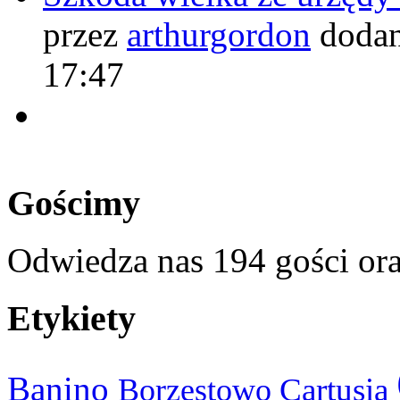
przez
arthurgordon
dodan
17:47
Gościmy
Odwiedza nas 194 gości or
Etykiety
Banino
Cartusia
Borzestowo