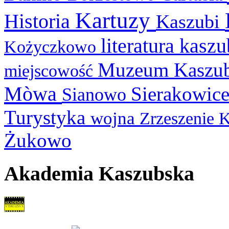
Kartuzy
Historia
Kaszubi
literatura kasz
Kożyczkowo
Muzeum Kaszu
miejscowość
Mòwa
Sierakowic
Sianowo
Turystyka
wojna
Zrzeszenie 
Żukowo
Akademia Kaszubska