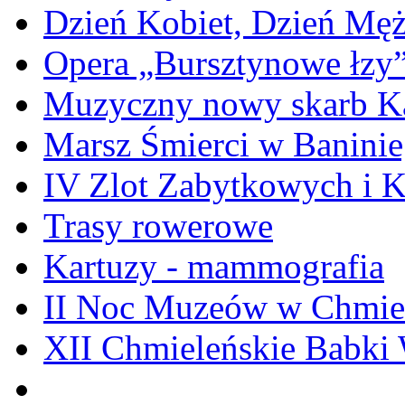
Dzień Kobiet, Dzień Mę
Opera „Bursztynowe łzy
Muzyczny nowy skarb Ka
Marsz Śmierci w Banini
IV Zlot Zabytkowych i 
Trasy rowerowe
Kartuzy - mammografia
II Noc Muzeów w Chmie
XII Chmieleńskie Babki