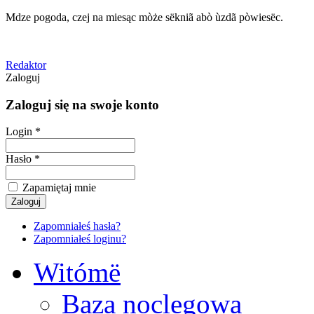
Mdze pogoda, czej na miesąc mòże sëkniã abò ùzdã pòwiesëc.
Redaktor
Zaloguj
Zaloguj się na swoje konto
Login *
Hasło *
Zapamiętaj mnie
Zapomniałeś hasła?
Zapomniałeś loginu?
Witómë
Baza noclegowa