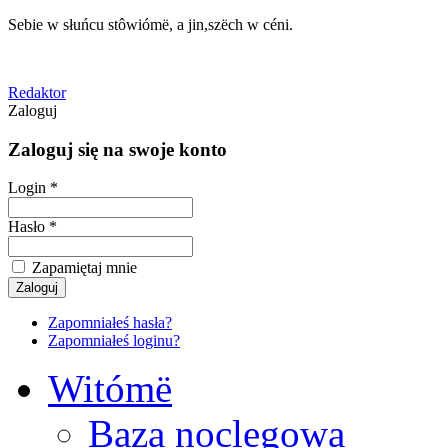
Sebie w słuńcu stôwiómë, a jin,szëch w céni.
Redaktor
Zaloguj
Zaloguj się na swoje konto
Login *
Hasło *
Zapamiętaj mnie
Zapomniałeś hasła?
Zapomniałeś loginu?
Witómë
Baza noclegowa