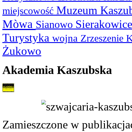
Muzeum Kaszu
miejscowość
Mòwa
Sierakowic
Sianowo
Turystyka
wojna
Zrzeszenie 
Żukowo
Akademia Kaszubska
Zamieszczone w publikacjach