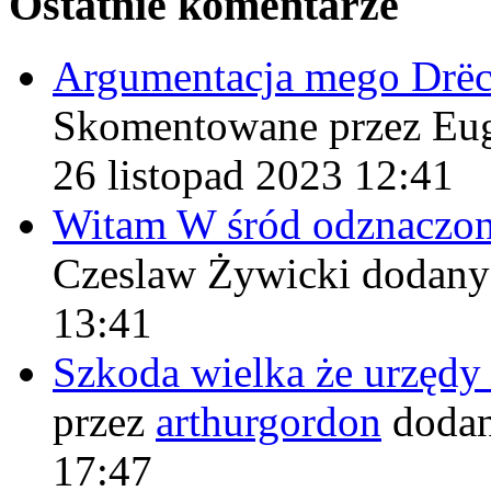
Ostatnie komentarze
Argumentacja mego Drë
Skomentowane przez Eu
26 listopad 2023 12:41
Witam W śród odznaczo
Czeslaw Żywicki
dodany
13:41
Szkoda wielka że urzęd
przez
arthurgordon
dodan
17:47