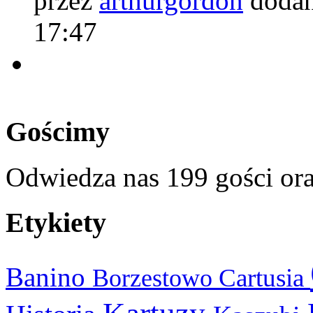
przez
arthurgordon
dodan
17:47
Gościmy
Odwiedza nas 199 gości or
Etykiety
Banino
Cartusia
Borzestowo