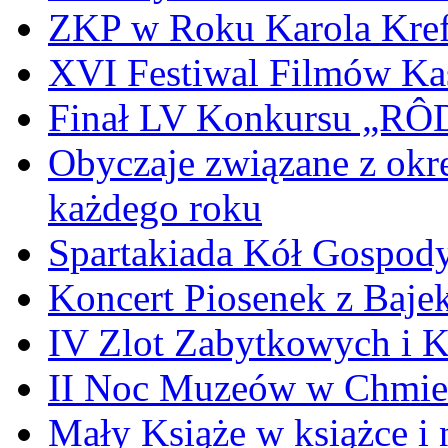
ZKP w Roku Karola Kref
XVI Festiwal Filmów Ka
Finał LV Konkursu „
Obyczaje związane z okr
każdego roku
Spartakiada Kół Gospod
Koncert Piosenek z Baje
IV Zlot Zabytkowych i 
II Noc Muzeów w Chmie
Mały Książe w książce i 