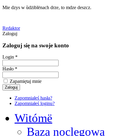
Mie dzys w ùdżiblënach drze, to mdze deszcz.
Redaktor
Zaloguj
Zaloguj się na swoje konto
Login *
Hasło *
Zapamiętaj mnie
Zapomniałeś hasła?
Zapomniałeś loginu?
Witómë
Baza noclegowa