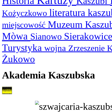
Kartuzy
Historia
Kaszubi
literatura kasz
Kożyczkowo
Muzeum Kaszu
miejscowość
Mòwa
Sierakowic
Sianowo
Turystyka
wojna
Zrzeszenie 
Żukowo
Akademia Kaszubska