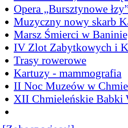
Opera „Bursztynowe łzy
Muzyczny nowy skarb Ka
Marsz Śmierci w Banini
IV Zlot Zabytkowych i 
Trasy rowerowe
Kartuzy - mammografia
II Noc Muzeów w Chmie
XII Chmieleńskie Babki