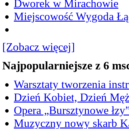
Dworek w Mirachowie
Miejscowość Wygoda Łą
[Zobacz więcej]
Najpopularniejsze z 6 ms
Warsztaty tworzenia ins
Dzień Kobiet, Dzień Mę
Opera „Bursztynowe łzy
Muzyczny nowy skarb Ka