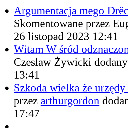
Argumentacja mego Drë
Skomentowane przez Eu
26 listopad 2023 12:41
Witam W śród odznaczo
Czeslaw Żywicki
dodany
13:41
Szkoda wielka że urzęd
przez
arthurgordon
dodan
17:47