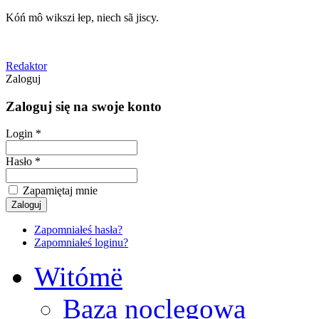
Kóń mô wikszi łep, niech sã jiscy.
Redaktor
Zaloguj
Zaloguj się na swoje konto
Login *
Hasło *
Zapamiętaj mnie
Zapomniałeś hasła?
Zapomniałeś loginu?
Witómë
Baza noclegowa