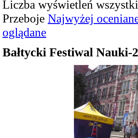
Liczba wyświetleń wszystk
Przeboje
Najwyżej ocenian
oglądane
Bałtycki Festiwal Nauki-