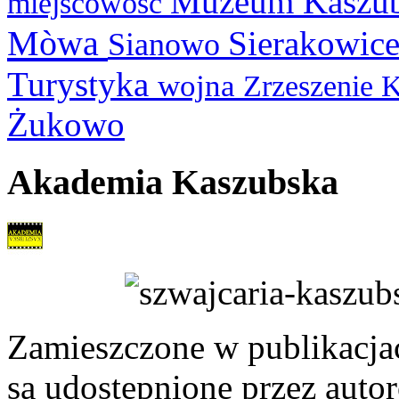
Muzeum Kaszu
miejscowość
Mòwa
Sierakowic
Sianowo
Turystyka
wojna
Zrzeszenie 
Żukowo
Akademia Kaszubska
Zamieszczone w publikacjach
są udostępnione przez auto