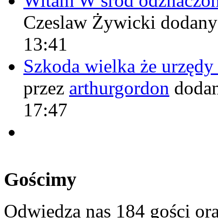
Witam W śród odznaczo
Czeslaw Żywicki
dodany
13:41
Szkoda wielka że urzęd
przez
arthurgordon
dodan
17:47
Gościmy
Odwiedza nas 184 gości or