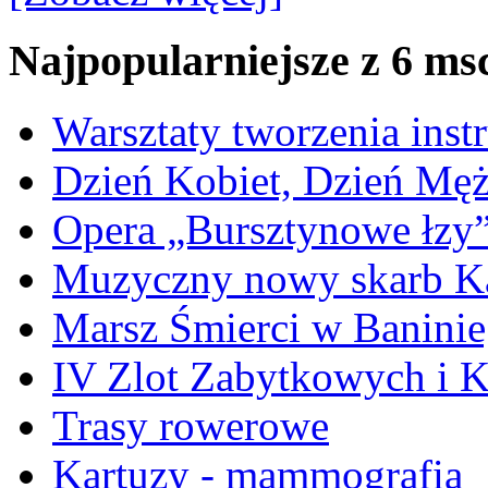
Najpopularniejsze z 6 ms
Warsztaty tworzenia ins
Dzień Kobiet, Dzień Mę
Opera „Bursztynowe łzy
Muzyczny nowy skarb Ka
Marsz Śmierci w Banini
IV Zlot Zabytkowych i 
Trasy rowerowe
Kartuzy - mammografia