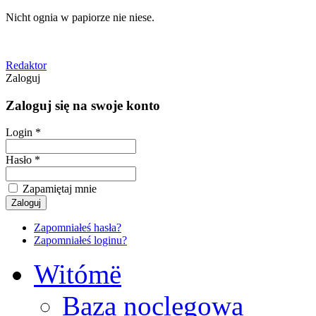
Nicht ognia w papiorze nie niese.
Redaktor
Zaloguj
Zaloguj się na swoje konto
Login *
Hasło *
Zapamiętaj mnie
Zapomniałeś hasła?
Zapomniałeś loginu?
Witómë
Baza noclegowa