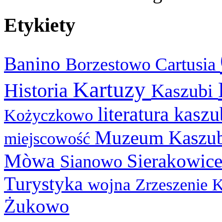
Etykiety
Banino
Cartusia
Borzestowo
Kartuzy
Historia
Kaszubi
literatura kasz
Kożyczkowo
Muzeum Kaszu
miejscowość
Mòwa
Sierakowic
Sianowo
Turystyka
wojna
Zrzeszenie 
Żukowo