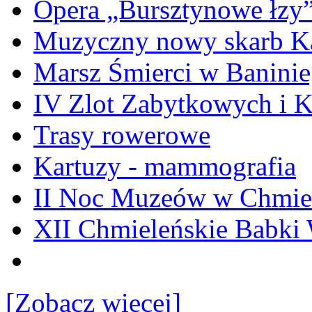
Opera „Bursztynowe łzy
Muzyczny nowy skarb Ka
Marsz Śmierci w Banini
IV Zlot Zabytkowych i 
Trasy rowerowe
Kartuzy - mammografia
II Noc Muzeów w Chmie
XII Chmieleńskie Babki
[Zobacz więcej]