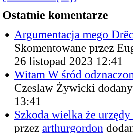
Ostatnie komentarze
Argumentacja mego Drë
Skomentowane przez Eu
26 listopad 2023 12:41
Witam W śród odznaczo
Czeslaw Żywicki
dodany
13:41
Szkoda wielka że urzęd
przez
arthurgordon
dodan