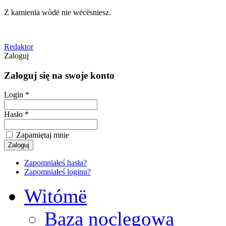
Z kamienia wòdë nie wëcësniesz.
Redaktor
Zaloguj
Zaloguj się na swoje konto
Login *
Hasło *
Zapamiętaj mnie
Zapomniałeś hasła?
Zapomniałeś loginu?
Witómë
Baza noclegowa