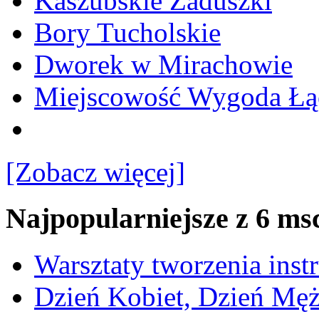
Kaszubskie Zaduszki
Bory Tucholskie
Dworek w Mirachowie
Miejscowość Wygoda Łą
[Zobacz więcej]
Najpopularniejsze z 6 ms
Warsztaty tworzenia ins
Dzień Kobiet, Dzień Mę