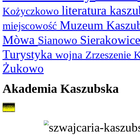
literatura kasz
Kożyczkowo
Muzeum Kaszu
miejscowość
Mòwa
Sierakowic
Sianowo
Turystyka
wojna
Zrzeszenie 
Żukowo
Akademia Kaszubska