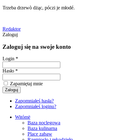
Trzeba drzewò dżąc, póczi je młodé.
Redaktor
Zaloguj
Zaloguj się na swoje konto
Login *
Hasło *
Zapamiętaj mnie
Zapomniałeś hasła?
Zapomniałeś loginu?
Witómë
Baza noclegowa
Baza kulinarna
Place zabaw
Rzemiosło i rękodzieło