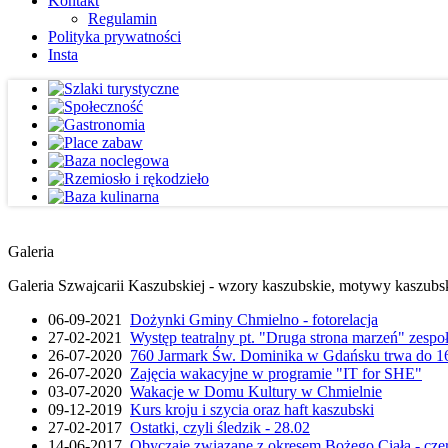
Kontakt
Regulamin
Polityka prywatności
Insta
Galeria
Galeria Szwajcarii Kaszubskiej - wzory kaszubskie, motywy kaszubskie
06-09-2021
Dożynki Gminy Chmielno - fotorelacja
27-02-2021
Występ teatralny pt. "Druga strona marzeń" zesp
26-07-2020
760 Jarmark Św. Dominika w Gdańsku trwa do 16
26-07-2020
Zajęcia wakacyjne w programie "IT for SHE"
03-07-2020
Wakacje w Domu Kultury w Chmielnie
09-12-2019
Kurs kroju i szycia oraz haft kaszubski
27-02-2017
Ostatki, czyli śledzik - 28.02
14-06-2017
Obyczaje związane z okresem Bożego Ciała - cze