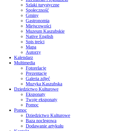
Szlaki turystyczne
Społeczność
Gminy
Gastronomia
Miejscowości
Muzeum Kaszubskie
Native English
Spis treści
Mapa
Autorzy
Kalendarz
Multimedia
Fotorelacje
Prezentacje
Galeria zdjęć
Muzyka Kaszubska
Dziedzictwo Kulturowe
Eksponaty
Twoje eksponaty
Pomoc
Pomoc
Dziedzictwo Kulturowe
Baza noclegowa
Dodawanie artykułu