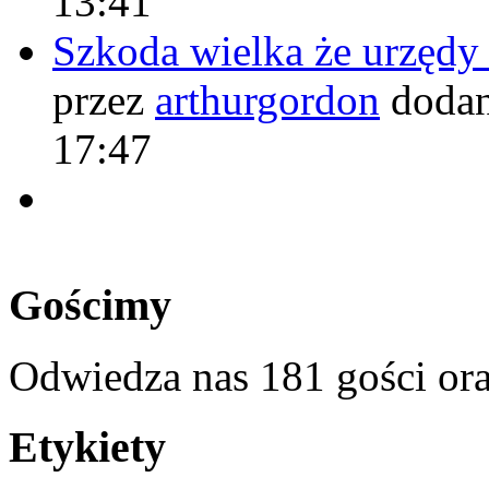
13:41
Szkoda wielka że urzęd
przez
arthurgordon
dodan
17:47
Gościmy
Odwiedza nas 181 gości or
Etykiety