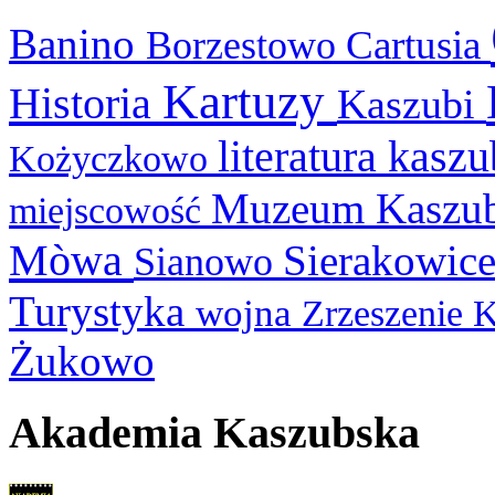
Banino
Cartusia
Borzestowo
Kartuzy
Historia
Kaszubi
literatura kasz
Kożyczkowo
Muzeum Kaszu
miejscowość
Mòwa
Sierakowic
Sianowo
Turystyka
wojna
Zrzeszenie 
Żukowo
Akademia Kaszubska