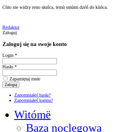
Chto nie widzy reno słuńca, temù smùtni dzéń do kùńca.
Redaktor
Zaloguj
Zaloguj się na swoje konto
Login *
Hasło *
Zapamiętaj mnie
Zapomniałeś hasła?
Zapomniałeś loginu?
Witómë
Baza noclegowa