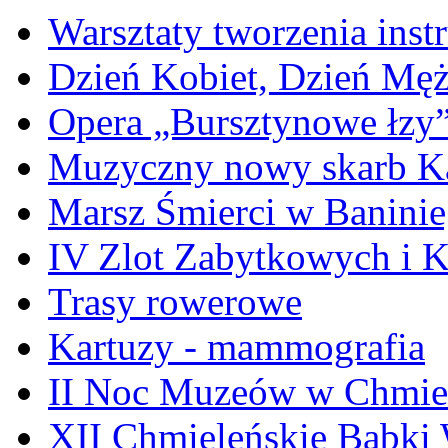
Warsztaty tworzenia ins
Dzień Kobiet, Dzień Mę
Opera „Bursztynowe łzy
Muzyczny nowy skarb Ka
Marsz Śmierci w Banini
IV Zlot Zabytkowych i 
Trasy rowerowe
Kartuzy - mammografia
II Noc Muzeów w Chmie
XII Chmieleńskie Babki