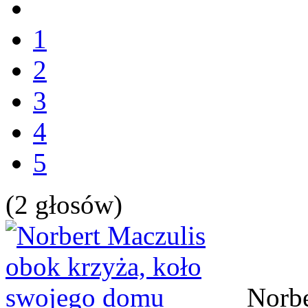
1
2
3
4
5
(2 głosów)
Norbe