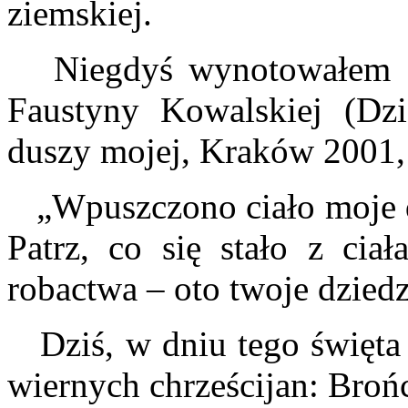
ziemskiej.
Niegdyś wynotowałem sob
Faustyny Kowalskiej (Dzi
duszy mojej, Kraków 2001, 
„Wpuszczono ciało moje do
Patrz, co się stało z cia
robactwa – oto twoje dzied
Dziś, w dniu tego święta p
wiernych chrześcijan: Bro