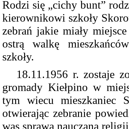
Rodzi się „cichy bunt” rod
kierownikowi szkoły Skorow
zebrań jakie miały miejsce
ostrą walkę mieszkańcó
szkoły.
18.11.1956 r. zostaje z
gromady Kiełpino w miejs
tym wiecu mieszkaniec S
otwierając zebranie powied
was sprawa nauczana religii