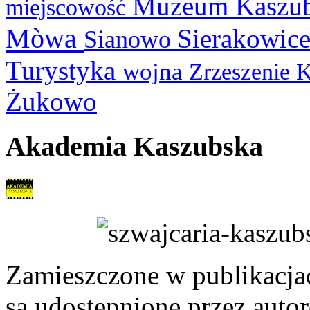
Muzeum Kaszu
miejscowość
Mòwa
Sierakowic
Sianowo
Turystyka
wojna
Zrzeszenie 
Żukowo
Akademia Kaszubska
Zamieszczone w publikacjach
są udostępnione przez auto