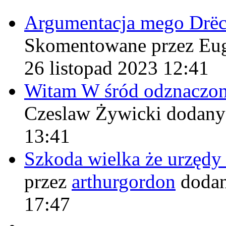
Argumentacja mego Drë
Skomentowane przez Eu
26 listopad 2023 12:41
Witam W śród odznaczo
Czeslaw Żywicki
dodany
13:41
Szkoda wielka że urzęd
przez
arthurgordon
dodan
17:47