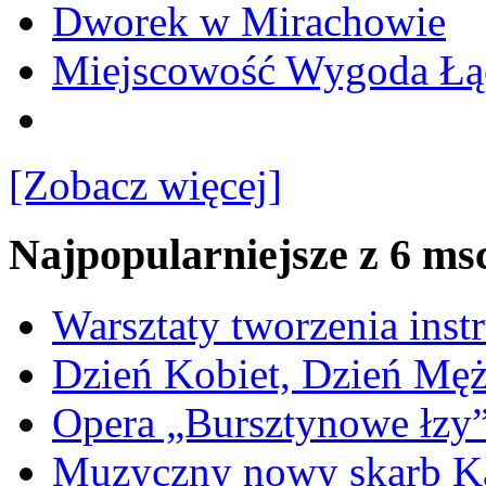
Dworek w Mirachowie
Miejscowość Wygoda Łą
[Zobacz więcej]
Najpopularniejsze z 6 ms
Warsztaty tworzenia ins
Dzień Kobiet, Dzień Mę
Opera „Bursztynowe łzy
Muzyczny nowy skarb Ka