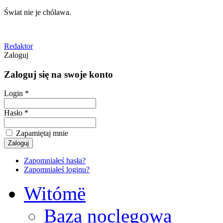
Świat nie je chólawa.
Redaktor
Zaloguj
Zaloguj się na swoje konto
Login *
Hasło *
Zapamiętaj mnie
Zapomniałeś hasła?
Zapomniałeś loginu?
Witómë
Baza noclegowa