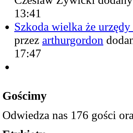
13:41
Szkoda wielka że urzęd
przez
arthurgordon
dodan
17:47
Gościmy
Odwiedza nas 176 gości or