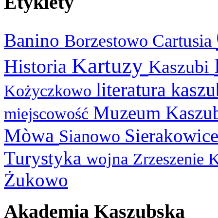
Etykiety
Banino
Cartusia
Borzestowo
Kartuzy
Historia
Kaszubi
literatura kasz
Kożyczkowo
Muzeum Kaszu
miejscowość
Mòwa
Sierakowic
Sianowo
Turystyka
wojna
Zrzeszenie 
Żukowo
Akademia Kaszubska