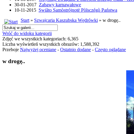
30-01-2017
Zabawy karnawałowe
10-11-2015
Swiãto Samòstrójnotë Pòlsczégò Państwa
Start
»
Szwajcaria Kaszubska Wędrówki
» w drogę..
Wróć do widoku kategorii
Zdjęć we wszystkich kategoriach: 6,365
Liczba wyświetleń wszystkich obrazów: 1,588,392
Przeboje
Najwyżej oceniane
-
Ostatnio dodane
-
Często oglądane
w drogę..