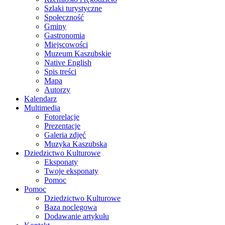
Szlaki turystyczne
Społeczność
Gminy
Gastronomia
Miejscowości
Muzeum Kaszubskie
Native English
Spis treści
Mapa
Autorzy
Kalendarz
Multimedia
Fotorelacje
Prezentacje
Galeria zdjęć
Muzyka Kaszubska
Dziedzictwo Kulturowe
Eksponaty
Twoje eksponaty
Pomoc
Pomoc
Dziedzictwo Kulturowe
Baza noclegowa
Dodawanie artykułu