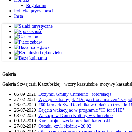
Kontakt
Regulamin
Polityka prywatności
Insta
Galeria
Galeria Szwajcarii Kaszubskiej - wzory kaszubskie, motywy kaszubskie
06-09-2021
Dożynki Gminy Chmielno - fotorelacja
27-02-2021
Występ teatralny pt. "Druga strona marzeń" zesp
26-07-2020
760 Jarmark Św. Dominika w Gdańsku trwa do 16
26-07-2020
Zajęcia wakacyjne w programie "IT for SHE"
03-07-2020
Wakacje w Domu Kultury w Chmielnie
09-12-2019
Kurs kroju i szycia oraz haft kaszubski
27-02-2017
Ostatki, czyli śledzik - 28.02
14-06-2017
Obyczaje związane z okresem Bożego Ciała - cze