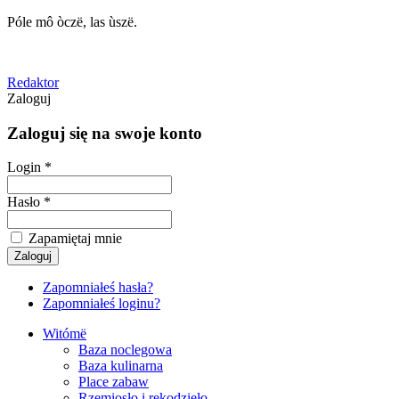
Póle mô òczë, las ùszë.
Redaktor
Zaloguj
Zaloguj się na swoje konto
Login *
Hasło *
Zapamiętaj mnie
Zapomniałeś hasła?
Zapomniałeś loginu?
Witómë
Baza noclegowa
Baza kulinarna
Place zabaw
Rzemiosło i rękodzieło