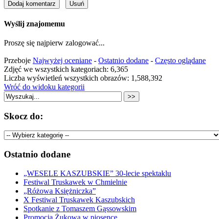
Wyślij znajomemu
Proszę się najpierw zalogować...
Przeboje
Najwyżej oceniane
-
Ostatnio dodane
-
Często oglądane
Zdjęć we wszystkich kategoriach: 6,365
Liczba wyświetleń wszystkich obrazów: 1,588,392
Wróć do widoku kategorii
Skocz do:
Ostatnio dodane
„WESELE KASZUBSKIE” 30-lecie spektaklu
Festiwal Truskawek w Chmielnie
„Różowa Księżniczka”
X Festiwal Truskawek Kaszubskich
Spotkanie z Tomaszem Gąssowskim
Promocja Żukowa w piosence