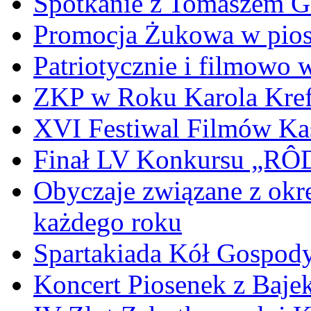
Spotkanie z Tomaszem 
Promocja Żukowa w pio
Patriotycznie i filmowo
ZKP w Roku Karola Kref
XVI Festiwal Filmów Ka
Finał LV Konkursu „
Obyczaje związane z okr
każdego roku
Spartakiada Kół Gospod
Koncert Piosenek z Baje