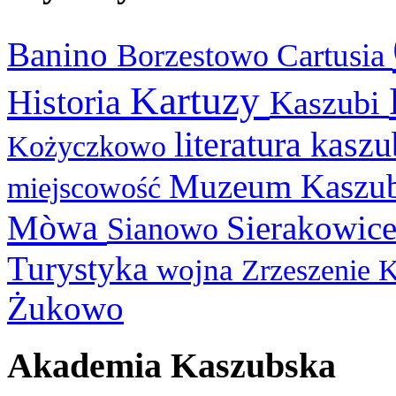
Banino
Cartusia
Borzestowo
Kartuzy
Historia
Kaszubi
literatura kasz
Kożyczkowo
Muzeum Kaszu
miejscowość
Mòwa
Sierakowic
Sianowo
Turystyka
wojna
Zrzeszenie 
Żukowo
Akademia Kaszubska