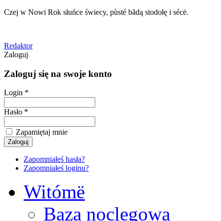
Czej w Nowi Rok słuńce świecy, pùsté bãdą stodołę i sécë.
Redaktor
Zaloguj
Zaloguj się na swoje konto
Login *
Hasło *
Zapamiętaj mnie
Zapomniałeś hasła?
Zapomniałeś loginu?
Witómë
Baza noclegowa