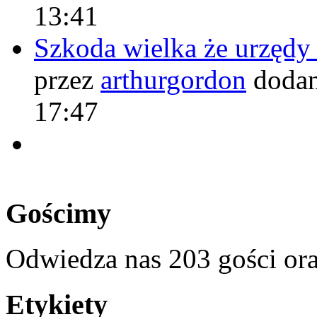
13:41
Szkoda wielka że urzęd
przez
arthurgordon
dodan
17:47
Gościmy
Odwiedza nas 203 gości or
Etykiety