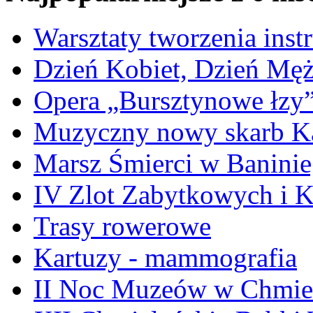
Warsztaty tworzenia ins
Dzień Kobiet, Dzień Mę
Opera „Bursztynowe łzy
Muzyczny nowy skarb Ka
Marsz Śmierci w Banini
IV Zlot Zabytkowych i 
Trasy rowerowe
Kartuzy - mammografia
II Noc Muzeów w Chmie